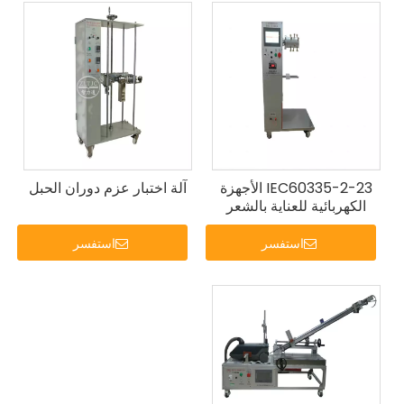
IEC60335-2-23 الأجهزة
آلة اختبار عزم دوران الحبل
الكهربائية للعناية بالشعر
والجلد معدات اختبار الثني
والدوران
استفسر
استفسر