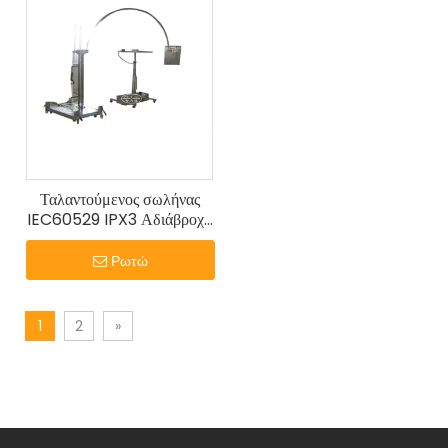
Ταλαντούμενος σωλήνας
IEC60529 IPX3 Αδιάβροχο
Test Setup
Ρωτώ
1
2
»