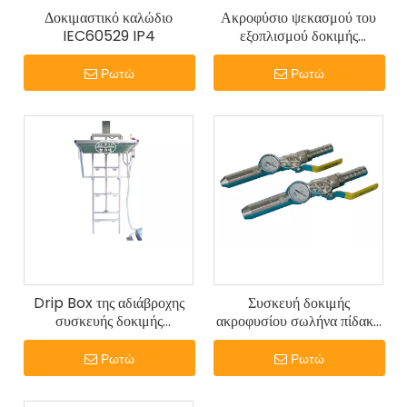
Δοκιμαστικό καλώδιο
Ακροφύσιο ψεκασμού του
IEC60529 IP4
εξοπλισμού δοκιμής
συσκευής χειρός IEC60529
IPX4
Ρωτώ
Ρωτώ
Drip Box της αδιάβροχης
Συσκευή δοκιμής
συσκευής δοκιμής
ακροφυσίου σωλήνα πίδακα
IEC60529 IPX1 IPX2
νερού της IEC60529 IPX5
Ρωτώ
Ρωτώ