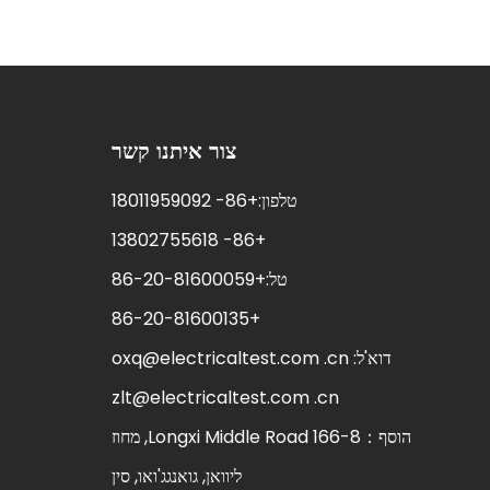
צור איתנו קשר
טלפון:+86- 18011959092
+86- 13802755618
טל:+86-20-81600059
+86-20-81600135
דוא'ל:
oxq@electricaltest.com .cn
zlt@electricaltest.com .cn
הוסף：166-8 Longxi Middle Road, מחוז
ליוואן, גואנגג'ואו, סין