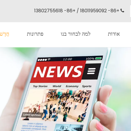
+86- 18011959092 / +86- 13802755618

אוֹדוֹת
למה לבחור בנו
פתרונות
חֲדָשׁ