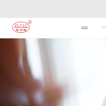
וֹת
מַגָע