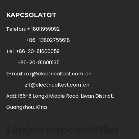
KAPCSOLATOT
Telefon: + 18011959092
+86- 13802755618
Tel: +86-20-81600059
+86-20-81600135
E-mail:
oxq@electricaltest.com .cn
zlt@electricaltest.com .cn
Add: 166-8 Longxi Middle Road, Liwan District,
Guangzhou, Kína
Lépjen kapcsolatba