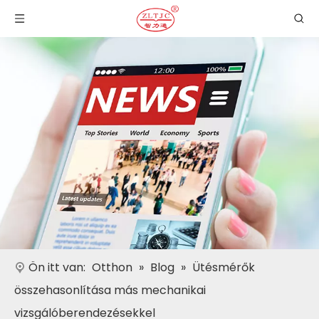
Ön itt van:
Otthon
»
Blog
»
Ütésmérők
összehasonlítása más mechanikai
vizsgálóberendezésekkel