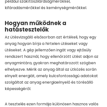
például szakítószilárdságmérőkkel,
kifáradásmérőkkel és keménységmérőkkel.
Hogyan működnek a
hatástesztelők
Az ütésvizsgáló elsősorban azt értékeli, hogy egy
anyag hogyan bírja a hirtelen ütéseket vagy
ütéseket. A gép jellemzően ingát vagy ejtősúly
rendszert használ, hogy ellenőrzött ütést adjon az
anyagmintára, gyakran meghatározott szögben
elhelyezve. Mérik az anyag által az ütközés során
elnyelt energiát, amely kulcsfontosságú adatokat
szolgáltat az anyag energiaelnyelő és törésálló
képességéről.
A tesztelés ezen formája különösen hasznos valós