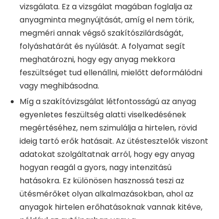
vizsgálata. Ez a vizsgálat magában foglalja az
anyagminta megnyújtását, amíg el nem törik,
megméri annak végső szakítószilárdságát,
folyáshatárát és nyúlását. A folyamat segít
meghatározni, hogy egy anyag mekkora
feszültséget tud ellenállni, mielőtt deformálódni
vagy meghibásodna.
Míg a szakítóvizsgálat létfontosságú az anyag
egyenletes feszültség alatti viselkedésének
megértéséhez, nem szimulálja a hirtelen, rövid
ideig tartó erők hatásait. Az ütéstesztelők viszont
adatokat szolgáltatnak arról, hogy egy anyag
hogyan reagál a gyors, nagy intenzitású
hatásokra. Ez különösen hasznossá teszi az
ütésmérőket olyan alkalmazásokban, ahol az
anyagok hirtelen erőhatásoknak vannak kitéve,