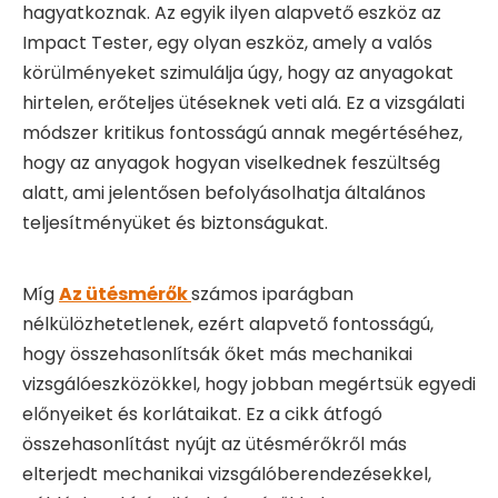
hagyatkoznak. Az egyik ilyen alapvető eszköz az
Impact Tester, egy olyan eszköz, amely a valós
körülményeket szimulálja úgy, hogy az anyagokat
hirtelen, erőteljes ütéseknek veti alá. Ez a vizsgálati
módszer kritikus fontosságú annak megértéséhez,
hogy az anyagok hogyan viselkednek feszültség
alatt, ami jelentősen befolyásolhatja általános
teljesítményüket és biztonságukat.
Míg
Az ütésmérők
számos iparágban
nélkülözhetetlenek, ezért alapvető fontosságú,
hogy összehasonlítsák őket más mechanikai
vizsgálóeszközökkel, hogy jobban megértsük egyedi
előnyeiket és korlátaikat. Ez a cikk átfogó
összehasonlítást nyújt az ütésmérőkről más
elterjedt mechanikai vizsgálóberendezésekkel,