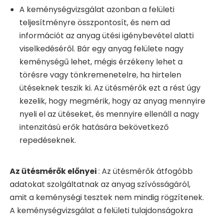
A keménységvizsgálat azonban a felületi
teljesítményre összpontosít, és nem ad
információt az anyag ütési igénybevétel alatti
viselkedéséről. Bár egy anyag felülete nagy
keménységű lehet, mégis érzékeny lehet a
törésre vagy tönkremenetelre, ha hirtelen
ütéseknek teszik ki. Az ütésmérők ezt a rést úgy
kezelik, hogy megmérik, hogy az anyag mennyire
nyeli el az ütéseket, és mennyire ellenáll a nagy
intenzitású erők hatására bekövetkező
repedéseknek.
Az ütésmérők előnyei
: Az ütésmérők átfogóbb
adatokat szolgáltatnak az anyag szívósságáról,
amit a keménységi tesztek nem mindig rögzítenek.
A keménységvizsgálat a felületi tulajdonságokra