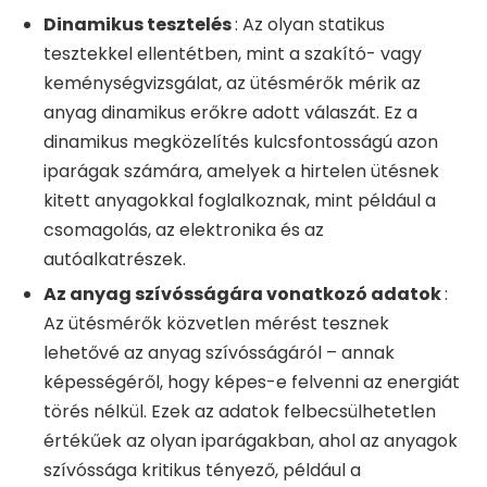
Dinamikus tesztelés
: Az olyan statikus
tesztekkel ellentétben, mint a szakító- vagy
keménységvizsgálat, az ütésmérők mérik az
anyag dinamikus erőkre adott válaszát. Ez a
dinamikus megközelítés kulcsfontosságú azon
iparágak számára, amelyek a hirtelen ütésnek
kitett anyagokkal foglalkoznak, mint például a
csomagolás, az elektronika és az
autóalkatrészek.
Az anyag szívósságára vonatkozó adatok
:
Az ütésmérők közvetlen mérést tesznek
lehetővé az anyag szívósságáról – annak
képességéről, hogy képes-e felvenni az energiát
törés nélkül. Ezek az adatok felbecsülhetetlen
értékűek az olyan iparágakban, ahol az anyagok
szívóssága kritikus tényező, például a