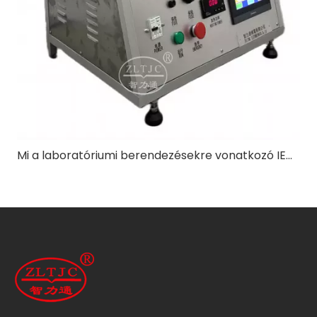
Mi a laboratóriumi berendezésekre vonatkozó IEC szabvány?