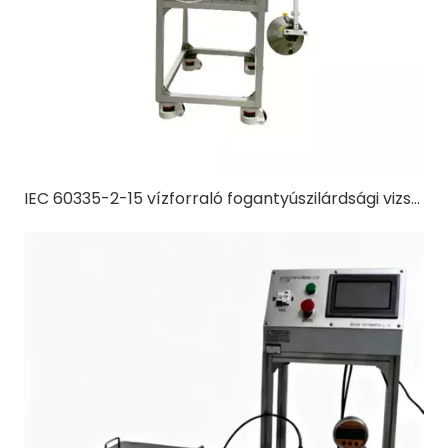
IEC 60335-2-15 vízforraló fogantyúszilárdsági vizsgálata