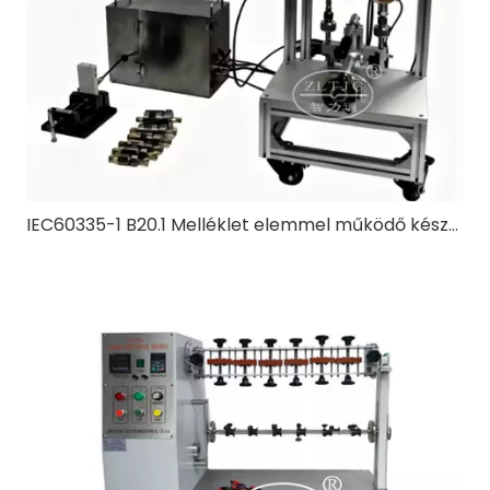
IEC60335-1 B20.1 Melléklet elemmel működő készülék nyomáspróbája