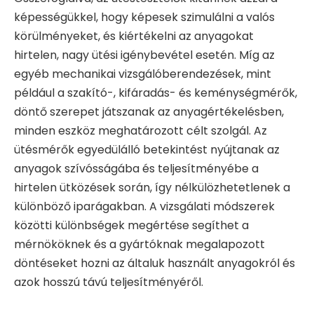
képességükkel, hogy képesek szimulálni a valós
körülményeket, és kiértékelni az anyagokat
hirtelen, nagy ütési igénybevétel esetén. Míg az
egyéb mechanikai vizsgálóberendezések, mint
például a szakító-, kifáradás- és keménységmérők,
döntő szerepet játszanak az anyagértékelésben,
minden eszköz meghatározott célt szolgál. Az
ütésmérők egyedülálló betekintést nyújtanak az
anyagok szívósságába és teljesítményébe a
hirtelen ütközések során, így nélkülözhetetlenek a
különböző iparágakban. A vizsgálati módszerek
közötti különbségek megértése segíthet a
mérnököknek és a gyártóknak megalapozott
döntéseket hozni az általuk használt anyagokról és
azok hosszú távú teljesítményéről.