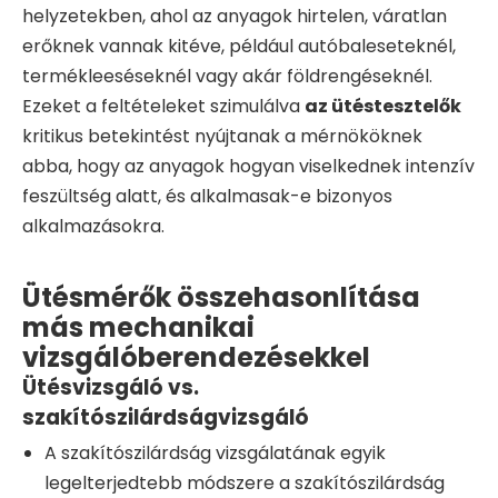
helyzetekben, ahol az anyagok hirtelen, váratlan
erőknek vannak kitéve, például autóbaleseteknél,
termékleeséseknél vagy akár földrengéseknél.
Ezeket a feltételeket szimulálva
az ütéstesztelők
kritikus betekintést nyújtanak a mérnököknek
abba, hogy az anyagok hogyan viselkednek intenzív
feszültség alatt, és alkalmasak-e bizonyos
alkalmazásokra.
Ütésmérők összehasonlítása
más mechanikai
vizsgálóberendezésekkel
Ütésvizsgáló vs.
szakítószilárdságvizsgáló
A szakítószilárdság vizsgálatának egyik
legelterjedtebb módszere a szakítószilárdság