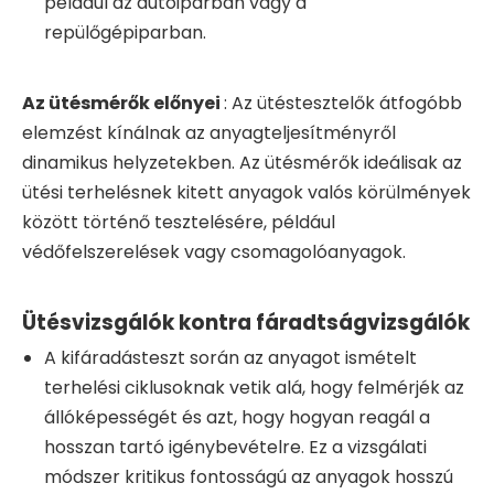
például az autóiparban vagy a
repülőgépiparban.
Az ütésmérők előnyei
: Az ütéstesztelők átfogóbb
elemzést kínálnak az anyagteljesítményről
dinamikus helyzetekben. Az ütésmérők ideálisak az
ütési terhelésnek kitett anyagok valós körülmények
között történő tesztelésére, például
védőfelszerelések vagy csomagolóanyagok.
Ütésvizsgálók kontra fáradtságvizsgálók
A kifáradásteszt során az anyagot ismételt
terhelési ciklusoknak vetik alá, hogy felmérjék az
állóképességét és azt, hogy hogyan reagál a
hosszan tartó igénybevételre. Ez a vizsgálati
módszer kritikus fontosságú az anyagok hosszú