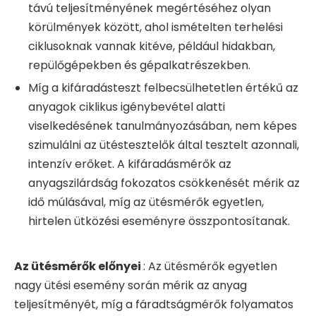
távú teljesítményének megértéséhez olyan
körülmények között, ahol ismételten terhelési
ciklusoknak vannak kitéve, például hidakban,
repülőgépekben és gépalkatrészekben.
Míg a kifáradásteszt felbecsülhetetlen értékű az
anyagok ciklikus igénybevétel alatti
viselkedésének tanulmányozásában, nem képes
szimulálni az ütéstesztelők által tesztelt azonnali,
intenzív erőket. A kifáradásmérők az
anyagszilárdság fokozatos csökkenését mérik az
idő múlásával, míg az ütésmérők egyetlen,
hirtelen ütközési eseményre összpontosítanak.
Az ütésmérők előnyei
: Az ütésmérők egyetlen
nagy ütési esemény során mérik az anyag
teljesítményét, míg a fáradtságmérők folyamatos