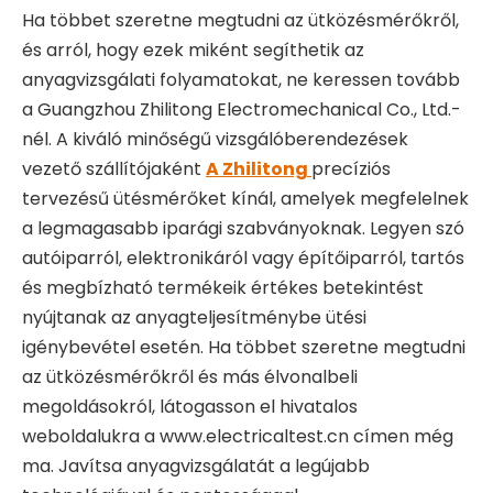
Ha többet szeretne megtudni az ütközésmérőkről,
és arról, hogy ezek miként segíthetik az
anyagvizsgálati folyamatokat, ne keressen tovább
a Guangzhou Zhilitong Electromechanical Co., Ltd.-
nél. A kiváló minőségű vizsgálóberendezések
vezető szállítójaként
A Zhilitong
precíziós
tervezésű ütésmérőket kínál, amelyek megfelelnek
a legmagasabb iparági szabványoknak. Legyen szó
autóiparról, elektronikáról vagy építőiparról, tartós
és megbízható termékeik értékes betekintést
nyújtanak az anyagteljesítménybe ütési
igénybevétel esetén. Ha többet szeretne megtudni
az ütközésmérőkről és más élvonalbeli
megoldásokról, látogasson el hivatalos
weboldalukra a www.electricaltest.cn címen még
ma. Javítsa anyagvizsgálatát a legújabb