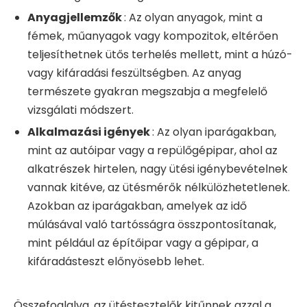
Anyagjellemzők
: Az olyan anyagok, mint a
fémek, műanyagok vagy kompozitok, eltérően
teljesíthetnek ütős terhelés mellett, mint a húzó-
vagy kifáradási feszültségben. Az anyag
természete gyakran megszabja a megfelelő
vizsgálati módszert.
Alkalmazási igények
: Az olyan iparágakban,
mint az autóipar vagy a repülőgépipar, ahol az
alkatrészek hirtelen, nagy ütési igénybevételnek
vannak kitéve, az ütésmérők nélkülözhetetlenek.
Azokban az iparágakban, amelyek az idő
múlásával való tartósságra összpontosítanak,
mint például az építőipar vagy a gépipar, a
kifáradásteszt előnyösebb lehet.
Összefoglalva, az ütéstesztelők kitűnnek azzal a