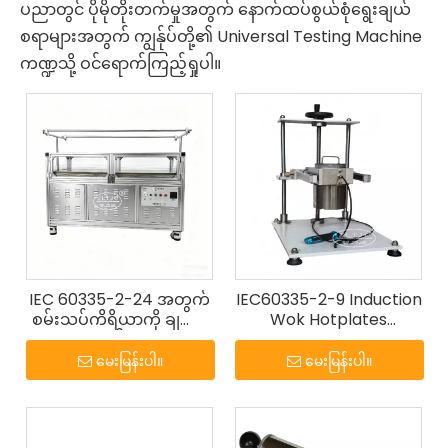
ပညာတွင် ပိုမိုတိုးတက်မှုအတွက် နောက်ထပ်စွယ်စုံရွေးချယ်
စရာများအတွက် ကျွန်ုပ်တို့၏ Universal Testing Machine
ကဏ္ဍသို့ ဝင်ရောက်ကြည့်ရှုပါ။
IEC 60335-2-24 အတွက်
IEC60335-2-9 Induction
စမ်းသပ်ကိရိယာကို ချပေး
Wok Hotplates
ပါ။
Mechanical Strength
Test ကိရိယာ
မေးမြန်းပါ။
မေးမြန်းပါ။