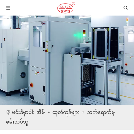
မင်းဒီမှာပါ:
အိမ်
»
ထုတ်ကုန်များ
»
သက်ရောက်မှု
စမ်းသပ်သူ