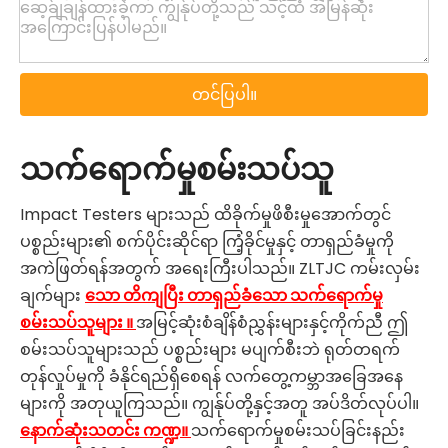
တင်ပြပါ။
သက်ရောက်မှုစမ်းသပ်သူ
Impact Testers များသည် ထိခိုက်မှုဖိစီးမှုအောက်တွင်
ပစ္စည်းများ၏ စက်ပိုင်းဆိုင်ရာ ကြံ့ခိုင်မှုနှင့် တာရှည်ခံမှုကို
အကဲဖြတ်ရန်အတွက် အရေးကြီးပါသည်။ ZLTJC ကမ်းလှမ်း
ချက်များ
သော တိကျပြီး တာရှည်ခံသော သက်ရောက်မှု
စမ်းသပ်သူများ ။
အမြင့်ဆုံးစံချိန်စံညွှန်းများနှင့်ကိုက်ညီ ဤ
စမ်းသပ်သူများသည် ပစ္စည်းများ မပျက်စီးဘဲ ရုတ်တရက်
တုန်လှုပ်မှုကို ခံနိုင်ရည်ရှိစေရန် လက်တွေ့ကမ္ဘာအခြေအနေ
များကို အတုယူကြသည်။ ကျွန်ုပ်တို့နှင့်အတူ အပ်ဒိတ်လုပ်ပါ။
နောက်ဆုံးသတင်း ကဏ္ဍ။
သက်ရောက်မှုစမ်းသပ်ခြင်းနည်း