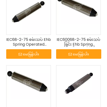
IEC68-2-75 စမ်းသပ် Ehb
IEC60068-2-75 စမ်းသပ်
Spring Operated
ခြင်း Ehb Spring
Impact Hammer
လည်ပတ်သော ထိခိုက်မှု
စမ်းသပ်ကိရိယာ၏ Spring
မေးမြန်းပါ။
မေးမြန်းပါ။
Hammer