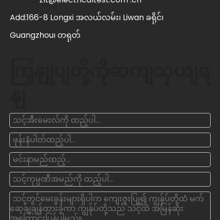
Add:166-8 Longxi အလယ်လမ်း၊ Liwan ခရိုင်၊
Guangzhou၊ တရုတ်
ကြှနျုပျတို့ကိုဆကျသှယျရ
နျ