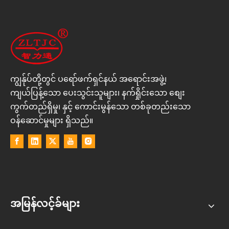
ကျွန်ုပ်တို့တွင် ပရော်ဖက်ရှင်နယ် အရောင်းအဖွဲ့၊
ကျယ်ပြန့်သော ပေးသွင်းသူများ၊ နက်ရှိုင်းသော စျေး
ကွက်တည်ရှိမှု၊ နှင့် ကောင်းမွန်သော တစ်ခုတည်းသော
ဝန်ဆောင်မှုများ ရှိသည်။
အမြန်လင့်ခ်များ