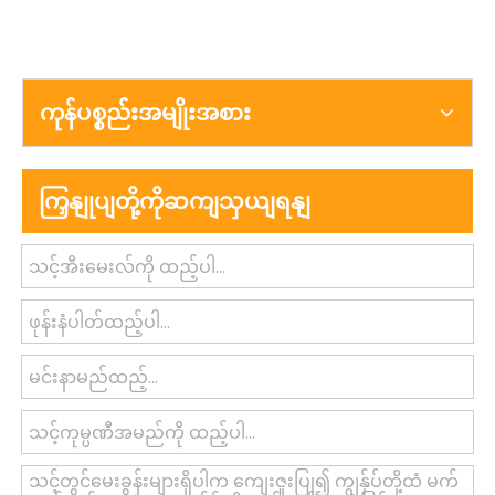
ကုန်ပစ္စည်းအမျိုးအစား
ကြှနျုပျတို့ကိုဆကျသှယျရနျ