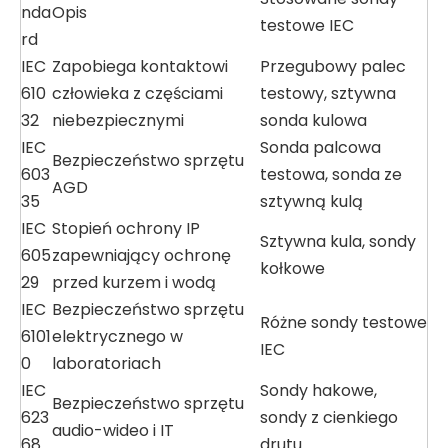
nda
Opis
testowe IEC
rd
IEC
Zapobiega kontaktowi
Przegubowy palec
610
człowieka z częściami
testowy, sztywna
32
niebezpiecznymi
sonda kulowa
IEC
Sonda palcowa
Bezpieczeństwo sprzętu
603
testowa, sonda ze
AGD
35
sztywną kulą
IEC
Stopień ochrony IP
Sztywna kula, sondy
605
zapewniający ochronę
kołkowe
29
przed kurzem i wodą
IEC
Bezpieczeństwo sprzętu
Różne sondy testowe
6101
elektrycznego w
IEC
0
laboratoriach
IEC
Sondy hakowe,
Bezpieczeństwo sprzętu
623
sondy z cienkiego
audio-wideo i IT
68
drutu