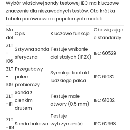
Wybór właściwej sondy testowej IEC ma kluczowe
znaczenie dla niezawodnych testów. Oto krótka
tabela porównawcza popularnych modeli:
Mo
Obowiązując
Opis
Kluczowe funkcje
del
e standardy
ZLT
Sztywna sonda
Testuje wnikanie
-
IEC 60529
sferyczna
ciał stałych (IP2X)
I06
ZLT
Przegubowy
Symuluje kontakt
-
palec
IEC 61032
ludzkiego palca
I09
probierczy
Sonda z
ZLT
Testuje małe
cienkim
IEC 61032
-I11
otwory (0,5 mm)
drutem
Testuje
ZLT
Sonda hakowa
wytrzymałość
IEC 62368
-I18