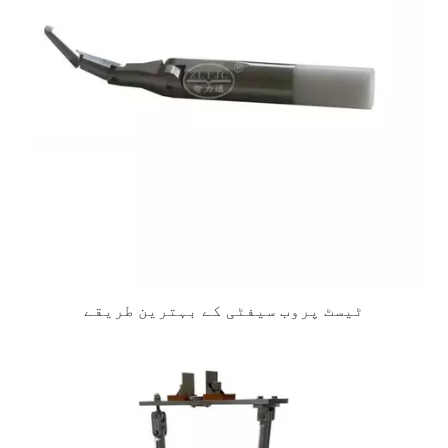
ٹیسٹ پروب سیفٹی کے بہترین طریقے