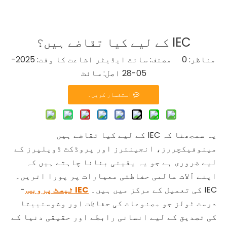
IEC کے لیے کیا تقاضے ہیں؟
مناظر:
0
مصنف: سائٹ ایڈیٹر اشاعت کا وقت: 2025-
05-28 اصل:
سائٹ
استفسار کریں۔
یہ سمجھنا کہ IEC کے لیے کیا تقاضے ہیں
مینوفیکچررز، انجینئرز اور پروڈکٹ ڈویلپرز کے
لیے ضروری ہے جو یہ یقینی بنانا چاہتے ہیں کہ
اپنے آلات عالمی حفاظتی معیارات پر پورا اتریں۔
IEC کی تعمیل کے مرکز میں ہیں۔
IEC ٹیسٹ پروبس
-
درست ٹولز جو مصنوعات کی حفاظت اور وشوسنییتا
کی تصدیق کے لیے انسانی رابطے اور حقیقی دنیا کے