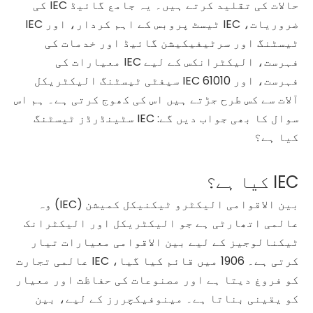
حالات کی تقلید کرتے ہیں۔ یہ جامع گائیڈ IEC کی
ضروریات، IEC ٹیسٹ پروبس کے اہم کردار، اور IEC
ٹیسٹنگ اور سرٹیفیکیشن گائیڈ اور خدمات کی
فہرست، الیکٹرانکس کے لیے IEC معیارات کی
فہرست، اور IEC 61010 سیفٹی ٹیسٹنگ الیکٹریکل
آلات سے کس طرح جڑتے ہیں اس کی کھوج کرتی ہے۔ ہم اس
سوال کا بھی جواب دیں گے: IEC سٹینڈرڈز ٹیسٹنگ
کیا ہے؟
IEC کیا ہے؟
بین الاقوامی الیکٹرو ٹیکنیکل کمیشن (IEC) وہ
عالمی اتھارٹی ہے جو الیکٹریکل اور الیکٹرانک
ٹیکنالوجیز کے لیے بین الاقوامی معیارات تیار
کرتی ہے۔ 1906 میں قائم کیا گیا، IEC عالمی تجارت
کو فروغ دیتا ہے اور مصنوعات کی حفاظت اور معیار
کو یقینی بناتا ہے۔ مینوفیکچررز کے لیے، بین