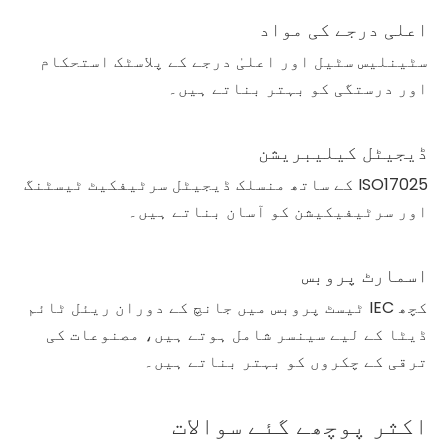
اعلی درجے کی مواد
سٹینلیس سٹیل اور اعلیٰ درجے کے پلاسٹک استحکام
اور درستگی کو بہتر بناتے ہیں۔
ڈیجیٹل کیلیبریشن
ISO17025 کے ساتھ منسلک ڈیجیٹل سرٹیفکیٹ ٹیسٹنگ
اور سرٹیفیکیشن کو آسان بناتے ہیں۔
اسمارٹ پروبس
کچھ IEC ٹیسٹ پروبس میں جانچ کے دوران ریئل ٹائم
ڈیٹا کے لیے سینسر شامل ہوتے ہیں، مصنوعات کی
ترقی کے چکروں کو بہتر بناتے ہیں۔
اکثر پوچھے گئے سوالات