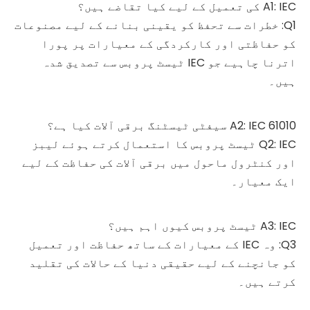
A1: IEC کی تعمیل کے لیے کیا تقاضے ہیں؟
Q1: خطرات سے تحفظ کو یقینی بنانے کے لیے مصنوعات
کو حفاظتی اور کارکردگی کے معیارات پر پورا
اترنا چاہیے جو IEC ٹیسٹ پروبس سے تصدیق شدہ
ہیں۔
A2: IEC 61010 سیفٹی ٹیسٹنگ برقی آلات کیا ہے؟
Q2: IEC ٹیسٹ پروبس کا استعمال کرتے ہوئے لیبز
اور کنٹرول ماحول میں برقی آلات کی حفاظت کے لیے
ایک معیار۔
A3: IEC ٹیسٹ پروبس کیوں اہم ہیں؟
Q3: وہ IEC کے معیارات کے ساتھ حفاظت اور تعمیل
کو جانچنے کے لیے حقیقی دنیا کے حالات کی تقلید
کرتے ہیں۔