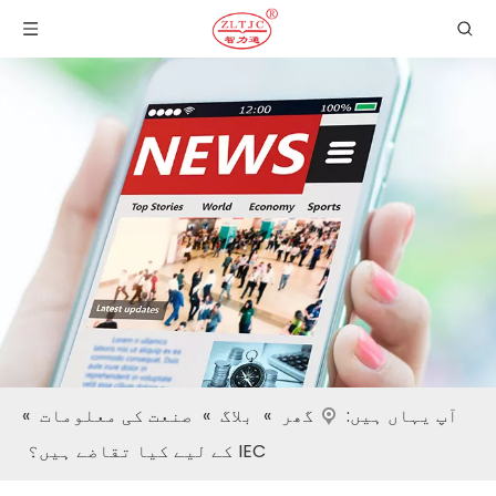
آپ یہاں ہیں:
گھر
»
بلاگ
»
صنعت کی معلومات
»
IEC کے لیے کیا تقاضے ہیں؟