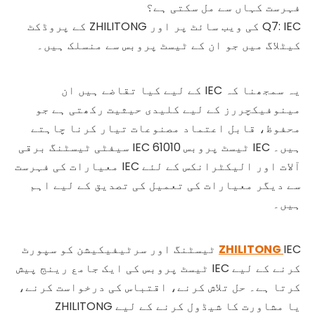
فہرست کہاں سے مل سکتی ہے؟
Q7: IEC کی ویب سائٹ پر اور ZHILITONG کے پروڈکٹ
کیٹلاگ میں جو ان کے ٹیسٹ پروبس سے منسلک ہیں۔
یہ سمجھنا کہ IEC کے لیے کیا تقاضے ہیں ان
مینوفیکچررز کے لیے کلیدی حیثیت رکھتی ہے جو
محفوظ، قابل اعتماد مصنوعات تیار کرنا چاہتے
ہیں۔ IEC ٹیسٹ پروبس IEC 61010 سیفٹی ٹیسٹنگ برقی
آلات اور الیکٹرانکس کے لئے IEC معیارات کی فہرست
سے دیگر معیارات کی تعمیل کی تصدیق کے لیے اہم
ہیں۔
ZHILITONG
IEC ٹیسٹنگ اور سرٹیفیکیشن کو سپورٹ
کرنے کے لیے IEC ٹیسٹ پروبس کی ایک جامع رینج پیش
کرتا ہے۔ حل تلاش کرنے، اقتباس کی درخواست کرنے،
یا مشاورت کا شیڈول کرنے کے لیے ZHILITONG