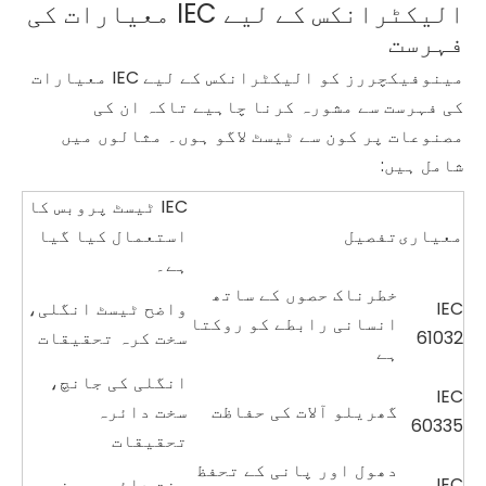
الیکٹرانکس کے لیے IEC معیارات کی
فہرست
مینوفیکچررز کو الیکٹرانکس کے لیے IEC معیارات
کی فہرست سے مشورہ کرنا چاہیے تاکہ ان کی
مصنوعات پر کون سے ٹیسٹ لاگو ہوں۔ مثالوں میں
شامل ہیں:
IEC ٹیسٹ پروبس کا
معیاری
تفصیل
استعمال کیا گیا
ہے۔
خطرناک حصوں کے ساتھ
IEC
واضح ٹیسٹ انگلی،
انسانی رابطے کو روکتا
61032
سخت کرہ تحقیقات
ہے
انگلی کی جانچ،
IEC
گھریلو آلات کی حفاظت
سخت دائرہ
60335
تحقیقات
دھول اور پانی کے تحفظ
IEC
سخت دائرہ، پن