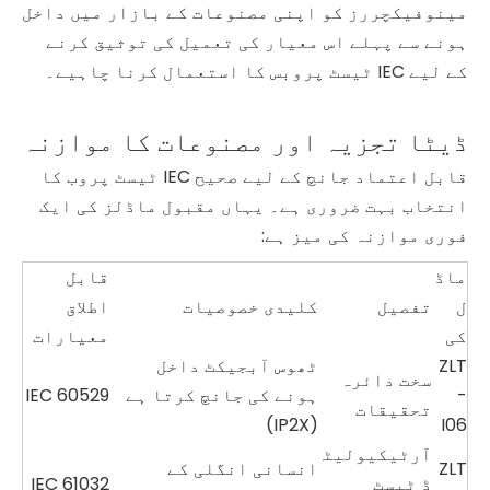
مینوفیکچررز کو اپنی مصنوعات کے بازار میں داخل
ہونے سے پہلے اس معیار کی تعمیل کی توثیق کرنے
کے لیے IEC ٹیسٹ پروبس کا استعمال کرنا چاہیے۔
ڈیٹا تجزیہ اور مصنوعات کا موازنہ
قابل اعتماد جانچ کے لیے صحیح IEC ٹیسٹ پروب کا
انتخاب بہت ضروری ہے۔ یہاں مقبول ماڈلز کی ایک
فوری موازنہ کی میز ہے:
ماڈ
قابل
ل
تفصیل
کلیدی خصوصیات
اطلاق
کی
معیارات
ZLT
ٹھوس آبجیکٹ داخل
سخت دائرہ
-
ہونے کی جانچ کرتا ہے
IEC 60529
تحقیقات
(IP2X)
I06
آرٹیکیولیٹ
ZLT
انسانی انگلی کے
ڈ ٹیسٹ
IEC 61032