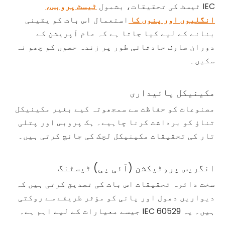
IEC ٹیسٹ کی تحقیقات، بشمول
ٹیسٹ پروبس،
انگلیوں اور پنوں کا
استعمال اس بات کو یقینی
بنانے کے لیے کیا جاتا ہے کہ عام آپریشن کے
دوران صارف حادثاتی طور پر زندہ حصوں کو چھو نہ
سکیں۔
مکینیکل پائیداری
مصنوعات کو حفاظت سے سمجھوتہ کیے بغیر مکینیکل
تناؤ کو برداشت کرنا چاہیے۔ ہک پروبس اور پتلی
تار کی تحقیقات مکینیکل لچک کی جانچ کرتی ہیں۔
انگریس پروٹیکشن (آئی پی) ٹیسٹنگ
سخت دائرہ تحقیقات اس بات کی تصدیق کرتی ہیں کہ
دیواریں دھول اور پانی کو مؤثر طریقے سے روکتی
ہیں۔ یہ IEC 60529 جیسے معیارات کے لیے اہم ہے۔