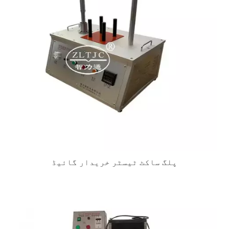
پلگ ساکٹ ٹیسٹر خریدار گائیڈ