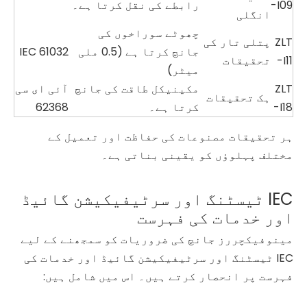
-I09
رابطے کی نقل کرتا ہے۔
انگلی
چھوٹے سوراخوں کی
ZLT
پتلی تار کی
جانچ کرتا ہے (0.5 ملی
IEC 61032
-I11
تحقیقات
میٹر)
ZLT
مکینیکل طاقت کی جانچ
آئی ای سی
ہک تحقیقات
-I18
کرتا ہے۔
62368
ہر تحقیقات مصنوعات کی حفاظت اور تعمیل کے
مختلف پہلوؤں کو یقینی بناتی ہے۔
IEC ٹیسٹنگ اور سرٹیفیکیشن گائیڈ
اور خدمات کی فہرست
مینوفیکچررز جانچ کی ضروریات کو سمجھنے کے لیے
IEC ٹیسٹنگ اور سرٹیفیکیشن گائیڈ اور خدمات کی
فہرست پر انحصار کرتے ہیں۔ اس میں شامل ہیں: