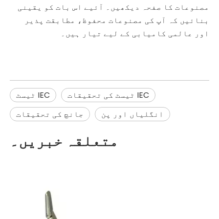
مصنوعات کا صفحہ دیکھیں۔ آئیے اس بات کو یقینی
بنائیں کہ آپ کی مصنوعات محفوظ، مطابقت پذیر
اور عالمی کامیابی کے لیے تیار ہیں۔
IEC ٹیسٹ کی تحقیقات
IEC ٹیسٹ
انگلیاں اور پن
جانچ کی تحقیقات
متعلقہ خبریں۔