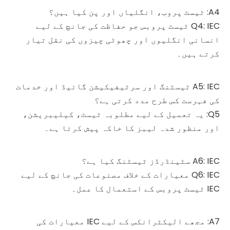
A4: ٹیسٹ پروب، انگلیاں اور پن کیا ہیں؟
Q4: IEC ٹیسٹ پروبس جو حفاظت کی جانچ کے لیے
انسانی انگلیوں اور چھوٹی چیزوں کی نقل تیار
کرتے ہیں۔
A5: IEC ٹیسٹنگ اور سرٹیفیکیشن گائیڈ اور خدمات
کی فہرست کس طرح مدد کرتی ہے؟
Q5: یہ تعمیل کے لیے مطلوبہ ٹیسٹ، کیلیبریشن،
اور منظور شدہ لیبز کا خاکہ پیش کرتا ہے۔
A6: IEC سٹینڈرڈز ٹیسٹنگ کیا ہے؟
Q6: IEC معیارات کے خلاف مصنوعات کی جانچ کے لیے
IEC ٹیسٹ پروبس کے استعمال کا عمل۔
A7: مجھے الیکٹرانکس کے لیے IEC معیارات کی