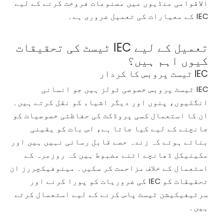
الاقوامی منڈیوں میں مصنوعات فروخت کرنے کے لیے
IEC کے معیارات کی تعمیل ضروری ہے۔
تعمیل کے لیے IEC ٹیسٹ کی تحقیقات
کیوں اہم ہیں؟
IEC ٹیسٹ پروبس کا کردار
IEC ٹیسٹ پروبس خصوصی ٹولز ہیں جو انسانی
انگلیوں، پنوں اور دیگر اشیاء کو نقل کرتے ہیں۔
ان کا استعمال کسی پروڈکٹ کی حفاظتی خصوصیات کو
جانچنے کے لیے کیا جاتا ہے، اس بات کو یقینی
بناتے ہوئے کہ زندہ حصے قابل رسائی نہیں ہیں اور
مکینیکل ڈھانچے اتنے مضبوط ہیں کہ روزمرہ کے
استعمال کے خلاف مزاحمت کر سکیں۔ مینوفیکچررز ان
تحقیقات کو IEC کی ضروریات کو پورا کرنے اور
سرٹیفیکیشن ٹیسٹ پاس کرنے کے لیے استعمال کرتے
ہیں۔