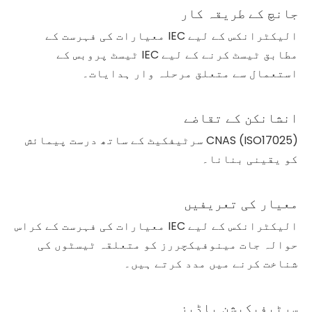
جانچ کے طریقہ کار
الیکٹرانکس کے لیے IEC معیارات کی فہرست کے
مطابق ٹیسٹ کرنے کے لیے IEC ٹیسٹ پروبس کے
استعمال سے متعلق مرحلہ وار ہدایات۔
انشانکن کے تقاضے
CNAS (ISO17025) سرٹیفکیٹ کے ساتھ درست پیمائش
کو یقینی بنانا۔
معیار کی تعریفیں
الیکٹرانکس کے لیے IEC معیارات کی فہرست کے کراس
حوالہ جات مینوفیکچررز کو متعلقہ ٹیسٹوں کی
شناخت کرنے میں مدد کرتے ہیں۔
سرٹیفیکیشن باڈیز