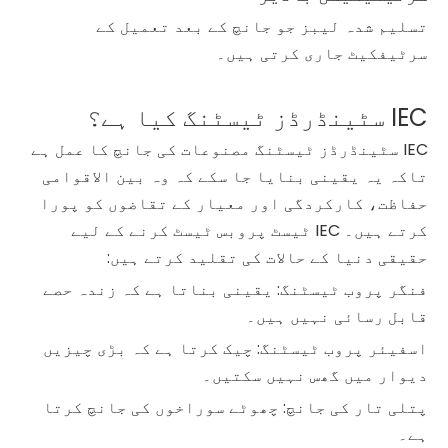
تسلیم شدہ لیبز جو جانچ کے بعد تعمیل کے
سرٹیفکیٹ جاری کرتی ہیں۔
IEC سٹینڈرڈز ٹیسٹنگ کیا ہے؟
IEC سٹینڈرڈز ٹیسٹنگ مصنوعات کی جانچ کا عمل ہے
تاکہ یہ یقینی بنایا جا سکے کہ وہ بین الاقوامی
حفاظت، کارکردگی اور معیار کے تقاضوں کو پورا
کرتے ہیں۔ IEC ٹیسٹ پروبس ٹیسٹ کرنے کے لیے
حقیقی دنیا کے حالات کی تقلید کرتے ہیں:
فنگر پروب ٹیسٹنگ: یقینی بناتا ہے کہ زندہ حصے
قابل رسائی نہیں ہیں۔
اسفیئر پروب ٹیسٹنگ: چیک کرتا ہے کہ بڑی چیزیں
دیوار میں گھس نہیں سکتیں۔
پتلی تار کی جانچ: چھوٹے سوراخوں کی جانچ کرتا
ہے۔