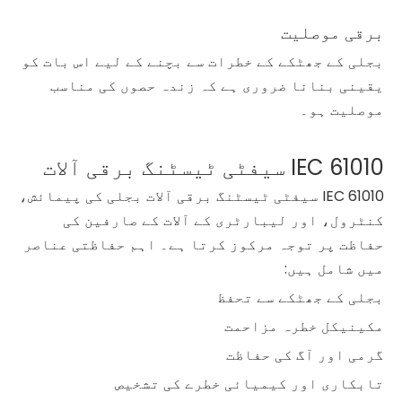
برقی موصلیت
بجلی کے جھٹکے کے خطرات سے بچنے کے لیے اس بات کو
یقینی بنانا ضروری ہے کہ زندہ حصوں کی مناسب
موصلیت ہو۔
IEC 61010 سیفٹی ٹیسٹنگ برقی آلات
IEC 61010 سیفٹی ٹیسٹنگ برقی آلات بجلی کی پیمائش،
کنٹرول، اور لیبارٹری کے آلات کے صارفین کی
حفاظت پر توجہ مرکوز کرتا ہے۔ اہم حفاظتی عناصر
میں شامل ہیں:
بجلی کے جھٹکے سے تحفظ
مکینیکل خطرہ مزاحمت
گرمی اور آگ کی حفاظت
تابکاری اور کیمیائی خطرے کی تشخیص