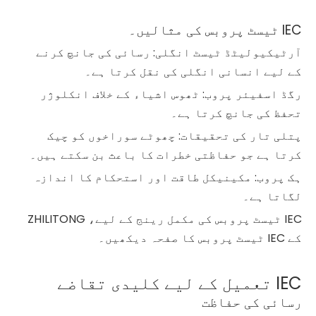
IEC ٹیسٹ پروبس کی مثالیں۔
آرٹیکیولیٹڈ ٹیسٹ انگلی: رسائی کی جانچ کرنے
کے لیے انسانی انگلی کی نقل کرتا ہے۔
رگڈ اسفیئر پروب: ٹھوس اشیاء کے خلاف انکلوژر
تحفظ کی جانچ کرتا ہے۔
پتلی تار کی تحقیقات: چھوٹے سوراخوں کو چیک
کرتا ہے جو حفاظتی خطرات کا باعث بن سکتے ہیں۔
ہک پروب: مکینیکل طاقت اور استحکام کا اندازہ
لگاتا ہے۔
IEC ٹیسٹ پروبس کی مکمل رینج کے لیے، ZHILITONG
کے IEC ٹیسٹ پروبس کا صفحہ دیکھیں۔
IEC تعمیل کے لیے کلیدی تقاضے
رسائی کی حفاظت