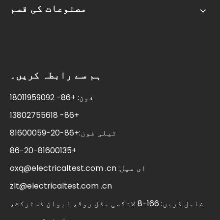
مصنوعات کی قسم
ہم سے رابطہ کریں۔
فون: +86- 18011959092
+86- 13802755618
ٹیلی فون:+86-20-81600059
+86-20-81600135
ای میل:
oxq@electricaltest.com .cn
zlt@electricaltest.com .cn
شامل کریں: 166-8 لانگسی مڈل روڈ، لیوان ڈسٹرکٹ،