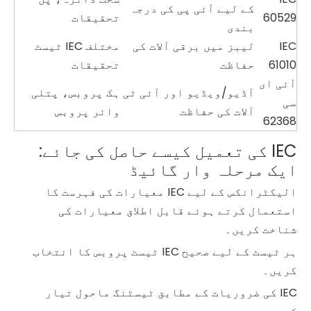
کے لیے آئی پی کی درجہ
60529
تحقیقات
بندی
IEC
لیبز میں برقی آلات کی
مختلف IEC ٹیسٹ
61010
حفاظت
تحقیقات
آئی ای
آڈیو/ویڈیو اور آئی ٹی
ہک پروبس، پتلی
سی
آلات کی حفاظت
وائر پروبس
62368
IEC کی تعمیل کیسے حاصل کی جائے:
ایک مرحلہ وار گائیڈ
الیکٹرانکس کے لیے IEC معیارات کی فہرست کا
استعمال کرتے ہوئے قابل اطلاق معیارات کی
شناخت کریں۔
ہر ٹیسٹ کے لیے صحیح IEC ٹیسٹ پروبس کا انتخاب
کریں۔
IEC کی ضروریات کے مطابق ٹیسٹنگ ماحول تیار