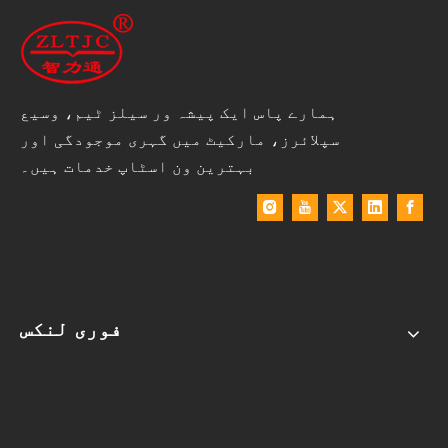
ہمارے پاس ایک پیشہ ور سیلز ٹیم، وسیع
سپلائرز، مارکیٹ میں گہری موجودگی اور
بہترین ون اسٹاپ خدمات ہیں۔
فوری لنکس