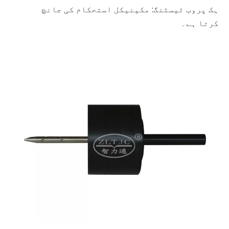
ہک پروب ٹیسٹنگ: مکینیکل استحکام کی جانچ
کرتا ہے۔