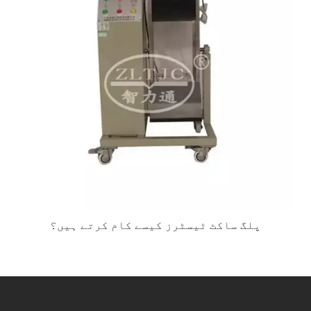
پلگ ساکٹ ٹیسٹرز کیسے کام کرتے ہیں؟