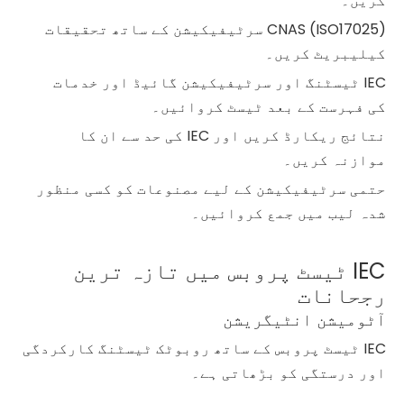
کریں۔
CNAS (ISO17025) سرٹیفیکیشن کے ساتھ تحقیقات
کیلیبریٹ کریں۔
IEC ٹیسٹنگ اور سرٹیفیکیشن گائیڈ اور خدمات
کی فہرست کے بعد ٹیسٹ کروائیں۔
نتائج ریکارڈ کریں اور IEC کی حد سے ان کا
موازنہ کریں۔
حتمی سرٹیفیکیشن کے لیے مصنوعات کو کسی منظور
شدہ لیب میں جمع کروائیں۔
IEC ٹیسٹ پروبس میں تازہ ترین
رجحانات
آٹومیشن انٹیگریشن
IEC ٹیسٹ پروبس کے ساتھ روبوٹک ٹیسٹنگ کارکردگی
اور درستگی کو بڑھاتی ہے۔