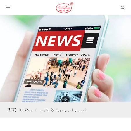
آپ یہاں ہیں:
گھر
»
بلاگ
»
RFQ