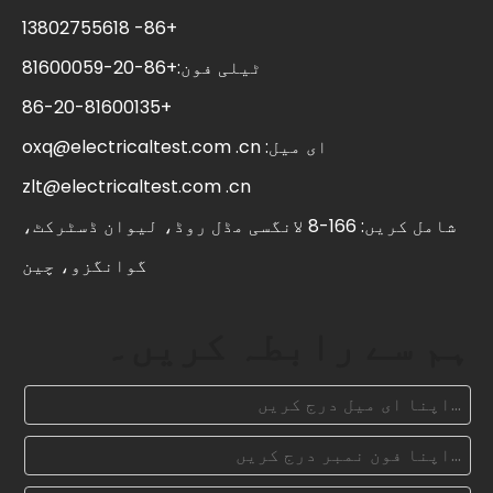
+86- 13802755618
ٹیلی فون:+86-20-81600059
+86-20-81600135
ای میل:
oxq@electricaltest.com .cn
zlt@electricaltest.com .cn
شامل کریں: 166-8 لانگسی مڈل روڈ، لیوان ڈسٹرکٹ،
گوانگزو، چین
ہم سے رابطہ کریں۔