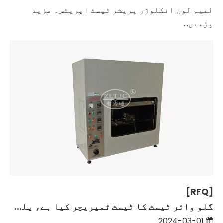
لتیم لون انکلوژر پریشر ٹیسٹ اپریٹس۔ مزید
پڑھیں...
[RFQ]
گلو وائر ٹیسٹ کا ٹیسٹ ٹمپریچر کیا ہے، پلگ ساکٹ کے موصل مواد کے لیے۔
2024-03-01