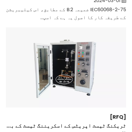
2024-03-01
IEC60068-2-75 ضمیمہ B.2 کے مطابق، اس کیلیبریشن
کے طریقہ کار کا اصول یہ ہے کہ اسپ...
[RFQ]
ٹریکنگ ٹیسٹ اپریٹس کے اسکریننگ ٹیسٹ کے بارے میں