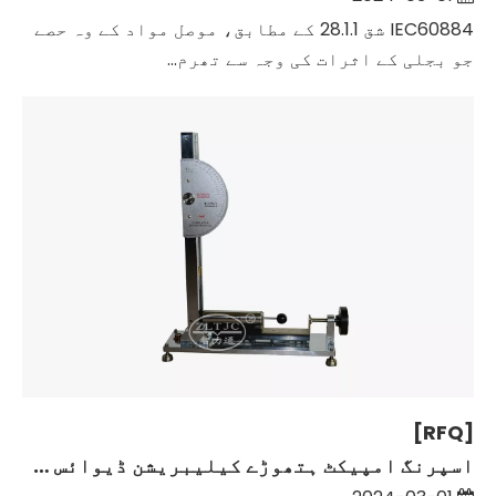
IEC60884 شق 28.1.1 کے مطابق، موصل مواد کے وہ حصے
جو بجلی کے اثرات کی وجہ سے تھرم...
[RFQ]
اسپرنگ امپیکٹ ہتھوڑے کیلیبریشن ڈیوائس کے انشانکن کا طریقہ