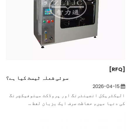
[RFQ]
سوئی شعلہ ٹیسٹ کیا ہے؟
2026-04-15
الیکٹریکل انجینئرنگ اور پروڈکٹ مینوفیکچرنگ
کی دنیا میں، حفاظت صرف ایک بزبان لفظ ...