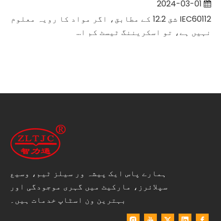
2024-03-01
IEC60112 شق 12.2 کے مطابق، اگر مواد کا رویہ معلوم
نہیں ہے، تو اسکریننگ ٹیسٹ کم ا...
ہمارے پاس ایک پیشہ ور سیلز ٹیم، وسیع
سپلائرز، مارکیٹ میں گہری موجودگی اور
بہترین ون اسٹاپ خدمات ہیں۔