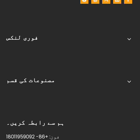
فوری لنکس
مصنوعات کی قسم
ہم سے رابطہ کریں۔
فون: +86- 18011959092