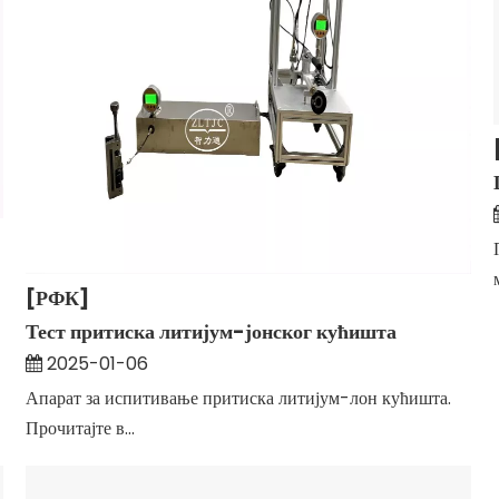
[РФК]
Тест притиска литијум-јонског кућишта
2025-01-06
Апарат за испитивање притиска литијум-лон кућишта.
Прочитајте в...