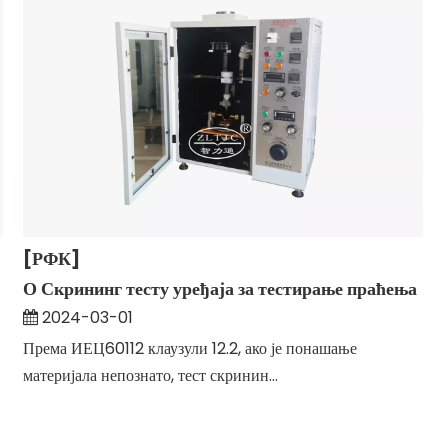
[РФК]
О Скрининг тесту уређаја за тестирање праћења
2024-03-01
Према ИЕЦ60112 клаузули 12.2, ако је понашање
материјала непознато, тест скринин...