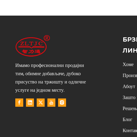
БРЗ
ЛИ
Хоме
Имамо професионални продајни
тим, обимне добављаче, дубоко
Произ
присуство на тржишту и одличне
Абоут
услуге на једном месту.
Зашто 
Решењ
Блог
Конта