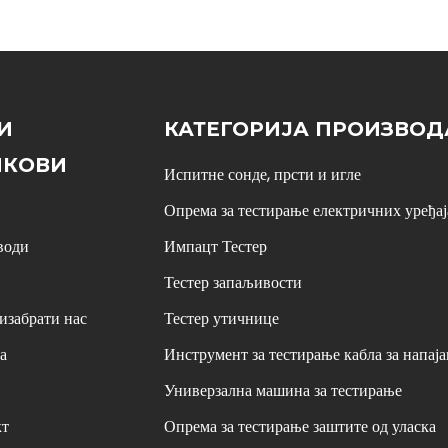
И
КАТЕГОРИЈА ПРОИЗВОД
НКОВИ
Испитне сонде, прсти и игле
Опрема за тестирање електричних уређај
води
Импацт Тестер
Тестер запаљивости
изабрати нас
Тестер утичнице
а
Инструмент за тестирање кабла за напај
Универзална машина за тестирање
кт
Опрема за тестирање заштите од уласка