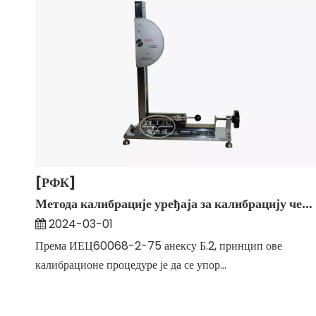
[РФК]
Метода калибрације уређаја за калибрацију чекића са опругом
2024-03-01
Према ИЕЦ60068-2-75 анексу Б.2, принцип ове
калибрационе процедуре је да се упор...