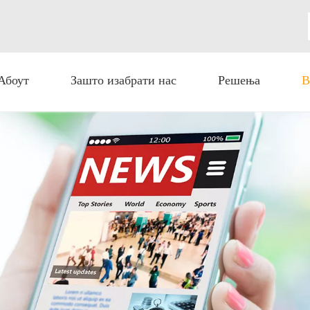
Абоут
Зашто изабрати нас
Решења
В