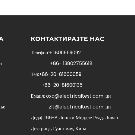
А
КОНТАКТИРАЈТЕ НАС
Телефон:+ 18011959092
а
+86- 13802755618
Тел:+86-20-81600059
+86-20-81600135
Емаил:
oxq@electricaltest.com .цн
ање
zlt@electricaltest.com .цн
Додај: 166-8 Лонгки Миддле Роад, Ливан
Дистрицт, Гуангзхоу, Кина