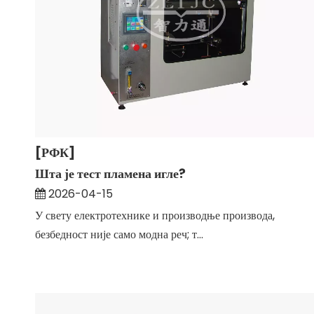
[РФК]
Шта је тест пламена игле?
2026-04-15
У свету електротехнике и производње производа,
безбедност није само модна реч; т...