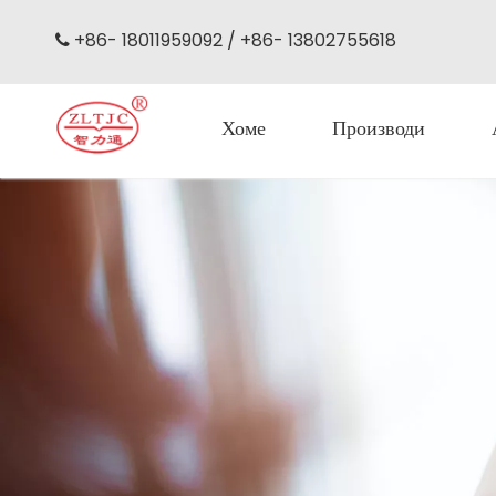
+86- 18011959092 / +86- 13802755618

Хоме
Производи