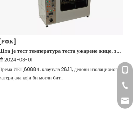
[РФК]
Шта је тест температура теста ужарене жице, за изолационе материјале утичница.
2024-03-01
Према ИЕЦ60884, клаузула 28.1.1, делови изолационог
+86- 18
материјала који би могли бит...
+86- 13
+86-20
+86-20
oxq@ele
zlt@ele