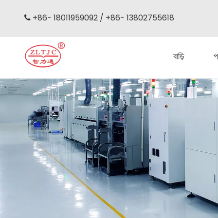
+86- 18011959092 / +86- 13802755618

বাড়ি
প