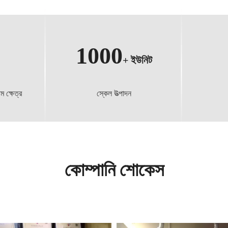
1000
+
ইউনিট
াম ক্ষেত্র
স্কেল উত্পাদন
কোম্পানি শোকেস