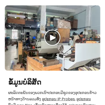
ຂໍ້ມູນບໍລິສັດ
ຜະລິດຕະພັນຂອງພວກເຮົາປະກອບມີຊຸດຂອງອຸປະກອນກ້າວ
ຫນ້າທາງດ້ານລວມທັງ
ອຸປະກອນ IP Probes
,
ອຸປະກອນ