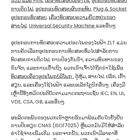
ນິ້ວມື ແລະ Pins
,
ເຄື່ອງທົດສອບເຄື່ອງໃຊ້
,
ອຸປະກອນທົດສອບ
ການຕິດໄຟ
,
ອຸປະກອນທົດສອບຜົນກະທົບ
,
Plug & Socket
ອຸປະກອນທົດສອບ
,
ເຄື່ອງທົດສອບຄວາມຍືດຫຍຸ່ນຂອງ
ສາຍໄຟ
,
Universal Security Machine
ແລະອື່ນໆ.
ອຸປະກອນການທົດສອບຄວາມປອດໄພຂອງໄຟຟ້າ ZLT ແມ່ນ
ການຄັດເລືອກອຸປະກອນການທົດສອບທົ່ວໄປສໍາລັບການ
ທົດສອບການຕິດໄຟ, ການປ້ອງກັນນ້ໍາ, ຄວາມທົນທານຂອງ
ກົນຈັກ, ແລະການເຂົ້າເຖິງ. ພວກເຂົາເຈົ້າໄດ້ຖືກນໍາໃຊ້ເພື່ອ
ທົດສອບເຄື່ອງອຸປະໂພກບໍລິໂພກ
, ຕູ້ຫຸ້ມ, ສາຍໄຟ, ປລັກ, ເຕົ້າ
ສຽບ, ແລະເຄື່ອງໃຊ້ໄຟຟ້າ ແລະເອເລັກໂຕຼນິກອື່ນໆ. ເຄື່ອງມື
ເຫຼົ່ານີ້ທັງຫມົດປະຕິບັດຕາມມາດຕະຖານເຊັ່ນ IEC, EN, UL,
VDE, CSA, GB, ແລະອື່ນໆ.
ຜະລິດຕະພັນຂອງພວກເຮົາຫຼາຍອັນມາພ້ອມກັບໃບຢັ້ງຢືນ
ການປັບທຽບ CNAS (ISO17025) ຫຼືພວກມັນມີໃຫ້ສໍາລັບ
ຄ່າໃຊ້ຈ່າຍເພີ່ມເຕີມ. ນອກຈາກນັ້ນ, ພວກເຮົາມີລາຄາທີ່