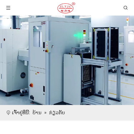
ເຈົ້າຢູ່ທີ່ນີ້:
ບ້ານ
»
ກ່ຽວກັບ