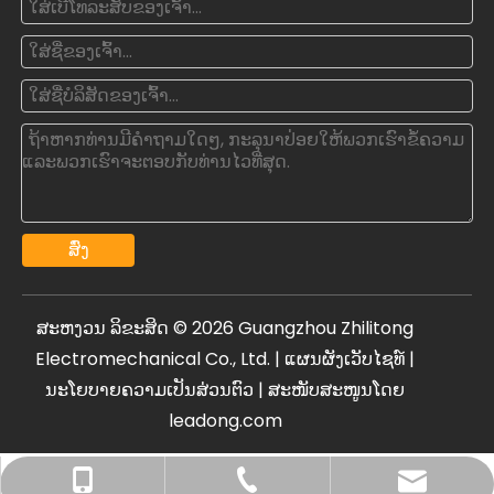
ສົ່ງ
ສະຫງວນ ລິຂະສິດ ©
2026
Guangzhou Zhilitong
Electromechanical Co., Ltd. |
ແຜນຜັງເວັບໄຊທ໌
|
ນະ​ໂຍ​ບາຍ​ຄວາມ​ເປັນ​ສ່ວນ​ຕົວ
| ສະໜັບສະໜູນໂດຍ
leadong.com
oxq@electricaltest.com .cn
+86- 18011959092
+86-20-81600135