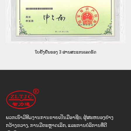
ໃບ​ຢັ້ງ​ຢືນ​ຂອງ 3 ຜ່ານ​ສະ​ແຕນ​ເລດ​ຂັດ​
ພວກ​ເຮົາ​ມີ​ທີມ​ງານ​ການ​ຂາຍ​ເປັນ​ມື​ອາ​ຊີບ​, ຜູ້​ສະ​ຫນອງ​ຢ່າງ​
ກວ້າງ​ຂວາງ​, ການ​ມີ​ຕະ​ຫຼາດ​ເລິກ​, ແລະ​ການ​ບໍ​ລິ​ການ​ທີ່​ດີ​