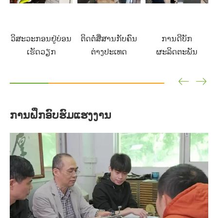
ວິສະວະກອນຢູ່ບ່ອນ
ຕິດຕໍ່ສື່ສານກັບຄົນ
ການດີບັກ
ການຝຶກອົບຮົມແຮງງານ