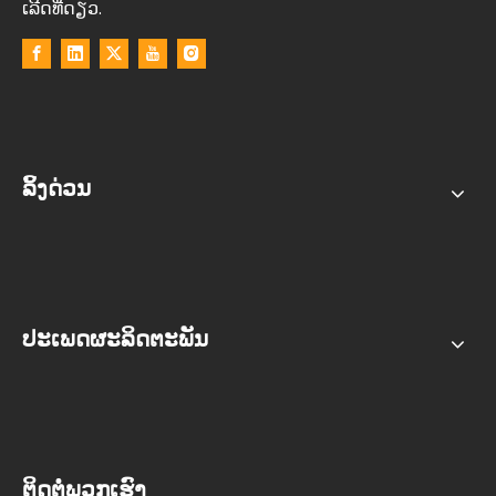
ເລີດ​ທີ່​ດຽວ​.
ລິ້ງດ່ວນ
ປະເພດຜະລິດຕະພັນ
ຕິດຕໍ່ພວກເຮົາ