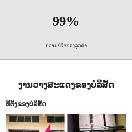
99%
ຄວາມພໍໃຈຂອງລູກຄ້າ
ງານວາງສະແດງຂອງບໍລິສັດ
ທີ່ຕັ້ງຂອງບໍລິສັດ