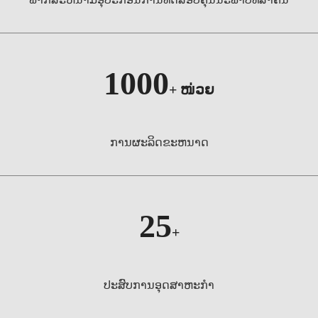
ພາກສະຫນາມອຸປະກອນການທົດສອບຄຸນນະພາບທີ່ສໍາຄັນ
1000
+
ໜ່ວຍ
ການຜະລິດຂະຫນາດ
25
+
ປະສົບການອຸດສາຫະກໍາ