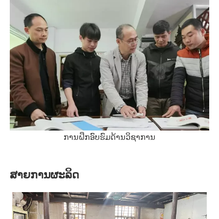
ການຝຶກອົບຮົມດ້ານວິຊາການ
ສາຍການຜະລິດ