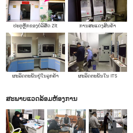
ປະຕູຫຼັກຂອງບໍລິສັດ Zlt
ການສະແດງສິນຄ້າ
ຜະລິດຕະພັນຢູ່ໃນລູກຄ້າ
ຜະລິດຕະພັນໃນ ITS
ສະພາບແວດລ້ອມຫ້ອງການ