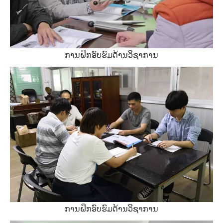
ການຝຶກອົບຮົມດ້ານວິຊາການ
ການຝຶກອົບຮົມດ້ານວິຊາການ