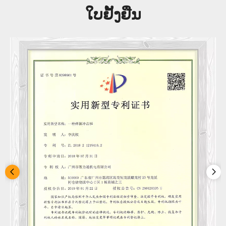
ໃບຢັ້ງຢືນ