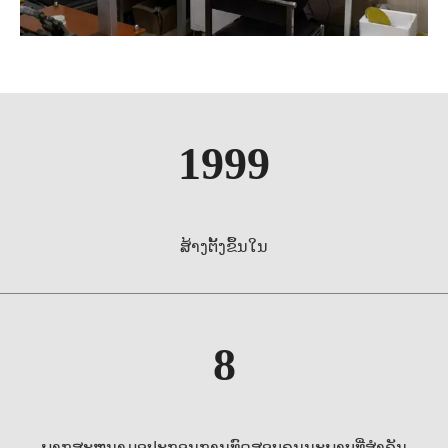
1999
ສ້າງຕັ້ງຂຶ້ນໃນ
8