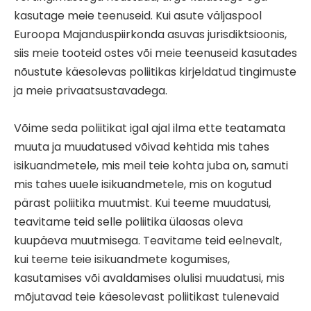
kasutage meie teenuseid. Kui asute väljaspool
Euroopa Majanduspiirkonda asuvas jurisdiktsioonis,
siis meie tooteid ostes või meie teenuseid kasutades
nõustute käesolevas poliitikas kirjeldatud tingimuste
ja meie privaatsustavadega.
Võime seda poliitikat igal ajal ilma ette teatamata
muuta ja muudatused võivad kehtida mis tahes
isikuandmetele, mis meil teie kohta juba on, samuti
mis tahes uuele isikuandmetele, mis on kogutud
pärast poliitika muutmist. Kui teeme muudatusi,
teavitame teid selle poliitika ülaosas oleva
kuupäeva muutmisega. Teavitame teid eelnevalt,
kui teeme teie isikuandmete kogumises,
kasutamises või avaldamises olulisi muudatusi, mis
mõjutavad teie käesolevast poliitikast tulenevaid