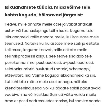
Isikuandmete tüübid, mida võime teie
kohta koguda, hõlmavad järgmist:
Teave, mille annate meile otse ja vabatahtlikult
ostu- või teenuslepingu täitmiseks. Kogume teie
isikuandmeid, mille annate meile, kui kasutate meie
teenuseid. Näiteks kui külastate meie saiti ja esitate
tellimuse, kogume teavet, mille esitate meile
tellimisprotsessi käigus. See teave sisaldab teie
perekonnanime, postiaadressi, e-posti aadressi,
telefoninumbrit, huvitatud tooteid, Whatsappi,
ettevõtet, riiki. Võime koguda isikuandmeid ka siis,
kui suhtlete mõne meie osakonnaga, näiteks
klienditeenindusega, või kui täidate saidil pakutavaid
veebivorme või küsitlusi. Samuti võite valida meile
oma e-posti aadressi edastamise, kui soovite saada