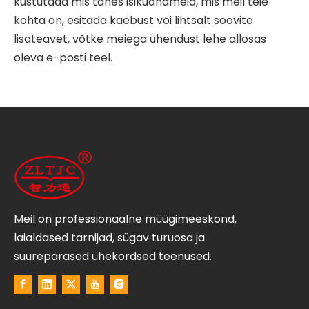
kustutada mis tahes isikuandmeid, mis meil teie
kohta on, esitada kaebust või lihtsalt soovite
lisateavet, võtke meiega ühendust lehe allosas
oleva e-posti teel.
Meil on professionaalne müügimeeskond,
laialdased tarnijad, sügav turuosa ja
suurepärased ühekordsed teenused.