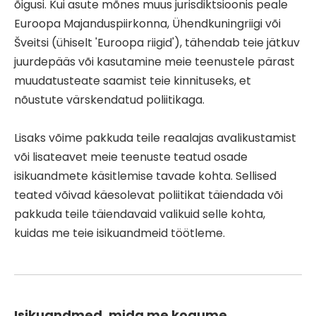
õigusi. Kui asute mõnes muus jurisdiktsioonis peale
Euroopa Majanduspiirkonna, Ühendkuningriigi või
Šveitsi (ühiselt 'Euroopa riigid'), tähendab teie jätkuv
juurdepääs või kasutamine meie teenustele pärast
muudatusteate saamist teie kinnituseks, et
nõustute värskendatud poliitikaga.
Lisaks võime pakkuda teile reaalajas avalikustamist
või lisateavet meie teenuste teatud osade
isikuandmete käsitlemise tavade kohta. Sellised
teated võivad käesolevat poliitikat täiendada või
pakkuda teile täiendavaid valikuid selle kohta,
kuidas me teie isikuandmeid töötleme.
Isikuandmed, mida me kogume