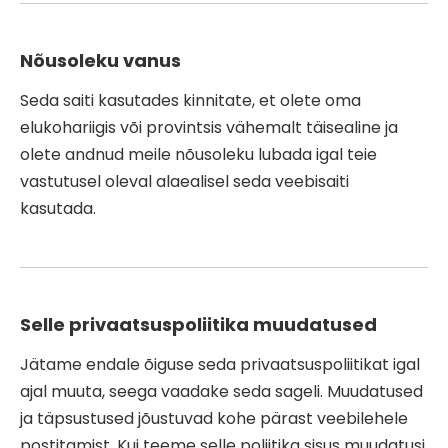
Nõusoleku vanus
Seda saiti kasutades kinnitate, et olete oma
elukohariigis või provintsis vähemalt täisealine ja
olete andnud meile nõusoleku lubada igal teie
vastutusel oleval alaealisel seda veebisaiti
kasutada.
Selle privaatsuspoliitika muudatused
Jätame endale õiguse seda privaatsuspoliitikat igal
ajal muuta, seega vaadake seda sageli. Muudatused
ja täpsustused jõustuvad kohe pärast veebilehele
postitamist. Kui teeme selle poliitika sisus muudatusi,