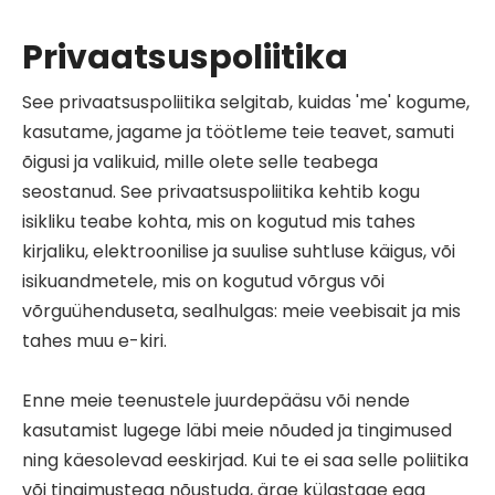
Privaatsuspoliitika
See privaatsuspoliitika selgitab, kuidas 'me' kogume,
kasutame, jagame ja töötleme teie teavet, samuti
õigusi ja valikuid, mille olete selle teabega
seostanud. See privaatsuspoliitika kehtib kogu
isikliku teabe kohta, mis on kogutud mis tahes
kirjaliku, elektroonilise ja suulise suhtluse käigus, või
isikuandmetele, mis on kogutud võrgus või
võrguühenduseta, sealhulgas: meie veebisait ja mis
tahes muu e-kiri.
Enne meie teenustele juurdepääsu või nende
kasutamist lugege läbi meie nõuded ja tingimused
ning käesolevad eeskirjad. Kui te ei saa selle poliitika
või tingimustega nõustuda, ärge külastage ega