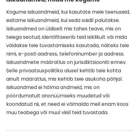
Kogume isikuandmeid, kui kasutate meie teenuseid,
esitame isikuandmeid, kui seda saidil palutakse.
Isikuandmed on üldiselt mis tahes teave, mis on
teiega seotud, identifitseerib teid isiklikult või mida
võidakse teie tuvastamiseks kasutada, näiteks teie
nimi, e-posti aadress, telefoninumber ja aadress.
Isikuandmete määratlus on jurisdiktsiooniti erinev.
Selle privaatsuspoliitika alusel kehtib teie kohta
ainult määratlus, mis kehtib teie asukoha põhjal.
Isikuandmed ei hõlma andmeid, mis on
pöördumatult anonüümseks muudetud või
koondatud nii, et need ei võimalda meil enam koos
muu teabega või muul viisil teid tuvastada.