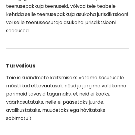
teenusepakkuja teenuseid, võivad teie teabele
kehtida selle teenusepakkuja asukoha jurisdiktsiooni
või selle teenuseosutaja asukoha jurisdiktsiooni
seadused.
Turvalisus
Teie isikuandmete kaitsmiseks võtame kasutusele
mõistlikud ettevaatusabinõud ja järgime valdkonna
parimaid tavasid tagamaks, et neid ei kaoks,
väärkasutataks, neile ei pääsetaks juurde,
avalikustataks, muudetaks ega hävitataks
sobimatult.