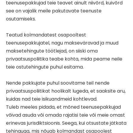
teenusepakkujad teie teavet ainult niivõrd, kuivõrd
see on vajalik meile pakutavate teenuste
osutamiseks.
Teatud kolmandatest osapooltest
teenusepakkujatel, nagu makseväravad ja muud
maksetehingute töötlejad, on siiski oma
privaatsuspoliitika teabe kohta, mida peame neile
teie ostutehingute puhul esitama.
Nende pakkujate puhul soovitame teil nende
privaatsuspoliitikat hoolikalt lugeda, et saaksite aru,
kuidas nad teie isikuandmeid kohtlevad.
Tuleb meeles pidada, et mõned teenusepakkujad
võivad asuda või omada rajatisi teie või meie omast
erinevas jurisdiktsioonis. Seega, kui otsustate jätkata
tehinguga, mis nõuab kolmandast osapoolest