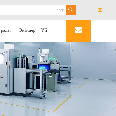
уралы
Өнімдер
Үй