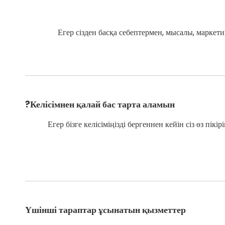
Егер сізден басқа себептермен, мысалы, маркетин
Келісімнен қалай бас тарта аламын?
Егер бізге келісіміңізді бергеннен кейін сіз өз пі
Үшінші тараптар ұсынатын қызметтер