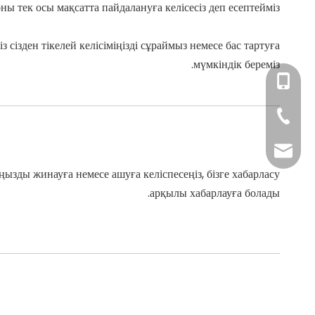
 тек осы мақсатта пайдалануға келісесіз деп есептейміз.
з сізден тікелей келісіміңізді сұраймыз немесе бас тартуға
мүмкіндік береміз.
+86- 1801195909
+86-
+86-20-8160013
13802755
+86-20-816000
oxq@electricalt
тыңызды жинауға немесе ашуға келіспесеңіз, бізге хабарласу
zlt@electricalte
арқылы хабарлауға болады.