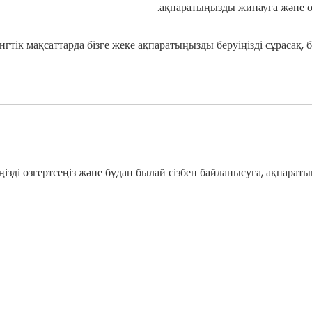
ақпаратыңызды жинауға және оны
гтік мақсаттарда бізге жеке ақпаратыңызды беруіңізді сұрасақ, бі
кіріңізді өзгертсеңіз және бұдан былай сізбен байланысуға, ақпара