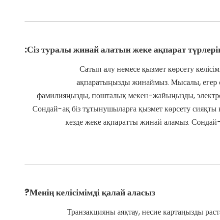
Сіз туралы жинай алатын жеке ақпарат түрлері
Сатып алу немесе қызмет көрсету келісімш
ақпаратыңызды жинаймыз. Мысалы, егер сіз
фамилияңызды, пошталық мекен-жайыңызды, электрон
Сондай-ақ біз тұтынушыларға қызмет көрсету сияқты к
кезде жеке ақпаратты жинай аламыз. Сондай-
Менің келісімімді қалай аласыз?
Транзакцияны аяқтау, несие картаңызды раста