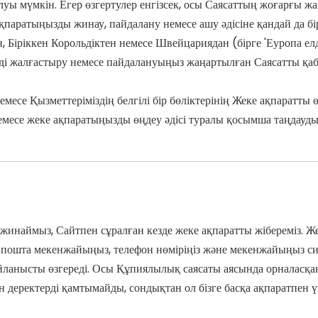
уы мүмкін. Егер өзгертулер енгізсек, осы Саясаттың жоғарғы жа
ратыңызды жинау, пайдалану немесе ашу әдісіне қандай да бір еле
 Біріккен Корольдіктен немесе Швейцариядан (бірге 'Еуропа елд
зуді жалғастыру немесе пайдалануыңыз жаңартылған Саясатты қ
немесе Қызметтеріміздің белгілі бір бөліктерінің Жеке ақпаратт
месе жеке ақпаратыңызды өңдеу әдісі туралы қосымша таңдауды 
жинаймыз, Сайтпен сұралған кезде жеке ақпаратты жібереміз. Жек
ық пошта мекенжайыңыз, телефон нөміріңіз және мекенжайыңыз си
ланысты өзгереді. Осы Құпиялылық саясаты аясында орналасқан 
н деректерді қамтымайды, сондықтан ол бізге басқа ақпаратпен ү