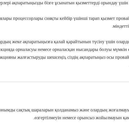
рлері ақпаратыңызды бізге ұсынатын қызметтерді орындау үшін
ялары процессорлары сияқты кейбір үшінші тарап қызмет провай
міндетт
ардың жеке ақпаратыңызға қалай қарайтынын түсіну үшін олар
дикцияда орналасуы немесе орналасқан нысандары болуы мүмкін ек
нзакцияны жалғастыруды шешсеңіз, сіздің ақпаратыңыз осы про
а қонымды сақтық шараларын қолданамыз және олардың жоғалмауы
өзгертілмеуін немесе орынсыз жойылмауын қам