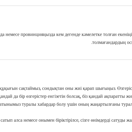
а немесе провинцияңызда кем дегенде кәмелетке толған екеніңізд
толмағандардың осы
у құқығын сақтаймыз, сондықтан оны жиі қарап шығыңыз. Өзгеріс
қандай да бір өзгерістер енгізетін болсақ, біз қандай ақпарат
атынымыз туралы хабардар болу үшін оның жаңартылғаны туралы 
 сатып алса немесе онымен біріктірілсе, сізге өнімдерді сатуды 