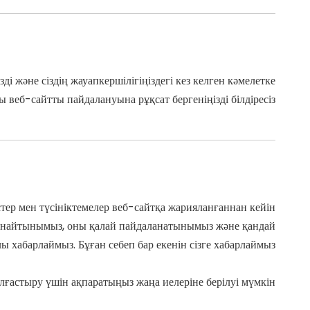
і және сіздің жауапкершілігіңіздегі кез келген кәмелетке
 веб-сайтты пайдалануына рұқсат бергеніңізді білдіресіз.
тер мен түсініктемелер веб-сайтқа жарияланғаннан кейін
ты жинайтынымыз, оны қалай пайдаланатынымыз және қандай
хабарлаймыз. Бұған себеп бар екенін сізге хабарлаймыз.
жалғастыру үшін ақпаратыңыз жаңа иелеріне берілуі мүмкін.