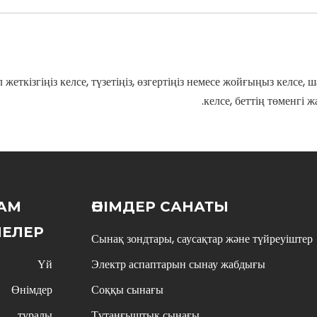
қол жеткізгіңіз келсе, түзетіңіз, өзгертіңіз немесе жойғыңыз келс
келсе, беттің төменгі
АМ
ӨНІМДЕР САНАТЫ
МЕЛЕР
Сынақ зондтары, саусақтар және түйреуіштер
Үй
Электр аспаптарын сынау жабдығы
Өнімдер
Соққы сынағы
туралы
Тұтанғыштық сынағы