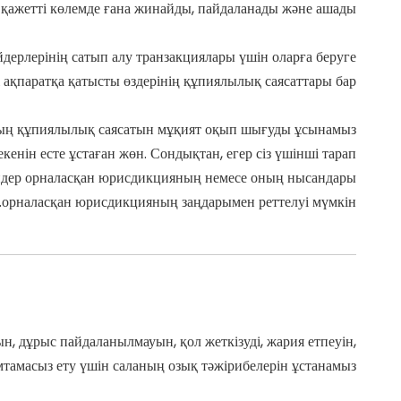
 қажетті көлемде ғана жинайды, пайдаланады және ашады.
дерлерінің сатып алу транзакциялары үшін оларға беруге
і ақпаратқа қатысты өздерінің құпиялылық саясаттары бар.
дың құпиялылық саясатын мұқият оқып шығуды ұсынамыз.
енін есте ұстаған жөн. Сондықтан, егер сіз үшінші тарап
вайдер орналасқан юрисдикцияның немесе оның нысандары
орналасқан юрисдикцияның заңдарымен реттелуі мүмкін.
н, дұрыс пайдаланылмауын, қол жеткізуді, жария етпеуін,
тамасыз ету үшін саланың озық тәжірибелерін ұстанамыз.