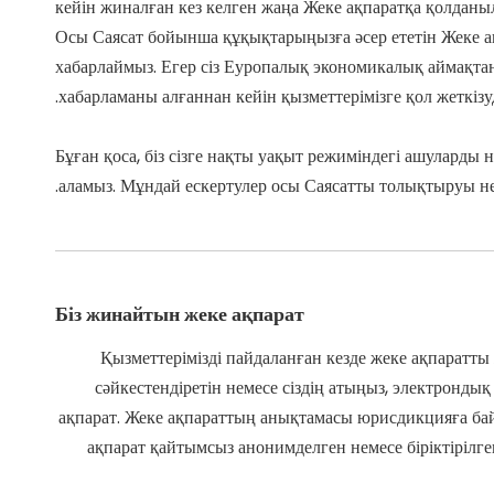
кейін жиналған кез келген жаңа Жеке ақпаратқа қолданыл
Осы Саясат бойынша құқықтарыңызға әсер ететін Жеке ақпа
хабарлаймыз. Егер сіз Еуропалық экономикалық аймақтан,
хабарламаны алғаннан кейін қызметтерімізге қол жеткі
Бұған қоса, біз сізге нақты уақыт режиміндегі ашуларды 
аламыз. Мұндай ескертулер осы Саясатты толықтыруы не
Біз жинайтын жеке ақпарат
Қызметтерімізді пайдаланған кезде жеке ақпаратты 
сәйкестендіретін немесе сіздің атыңыз, электронд
ақпарат. Жеке ақпараттың анықтамасы юрисдикцияға бай
ақпарат қайтымсыз анонимделген немесе біріктірілге