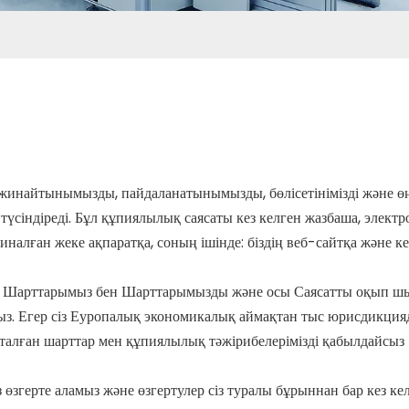
 жинайтынымызды, пайдаланатынымызды, бөлісетінімізді және өң
сіндіреді. Бұл құпиялылық саясаты кез келген жазбаша, элект
налған жеке ақпаратқа, соның ішінде: біздің веб-сайтқа және к
ын Шарттарымыз бен Шарттарымызды және осы Саясатты оқып шы
ыз. Егер сіз Еуропалық экономикалық аймақтан тыс юрисдикцияда
тталған шарттар мен құпиялылық тәжірибелерімізді қабылдайсыз.
із өзгерте аламыз және өзгертулер сіз туралы бұрыннан бар кез к