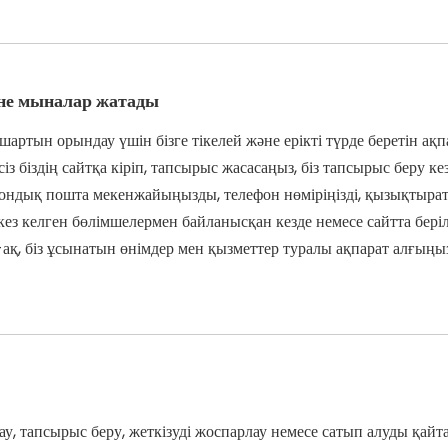
не мыналар жатады:
артын орындау үшін бізге тікелей және ерікті түрде беретін ақпа
 біздің сайтқа кіріп, тапсырыс жасасаңыз, біз тапсырыс беру кез
дық пошта мекенжайыңызды, телефон нөміріңізді, қызықтыраты
ез келген бөлімшелермен байланысқан кезде немесе сайтта бері
ақ, біз ұсынатын өнімдер мен қызметтер туралы ақпарат алғыңы
у, тапсырыс беру, жеткізуді жоспарлау немесе сатып алуды қайтар