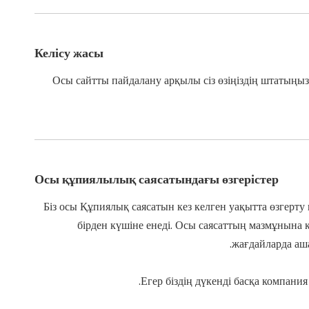
Келісу жасы
Осы сайтты пайдалану арқылы сіз өзіңіздің штатыңызд
Осы құпиялылық саясатындағы өзгерістер
Біз осы Құпиялық саясатын кез келген уақытта өзгерт
бірден күшіне енеді. Осы саясаттың мазмұнына 
жағдайларда аш
Егер біздің дүкенді басқа компания