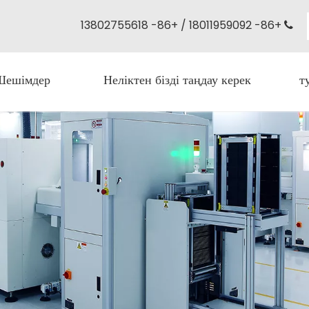
+86- 18011959092 / +86- 13802755618

Шешімдер
Неліктен бізді таңдау керек
т