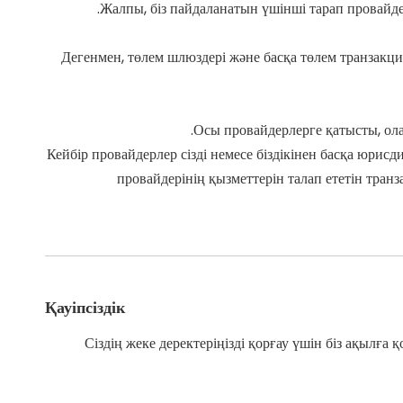
Жалпы, біз пайдаланатын үшінші тарап провайде
Дегенмен, төлем шлюздері және басқа төлем транзакци
Осы провайдерлерге қатысты, ол
Кейбір провайдерлер сізді немесе біздікінен басқа юрис
провайдерінің қызметтерін талап ететін тра
Қауіпсіздік
Сіздің жеке деректеріңізді қорғау үшін біз ақылғ