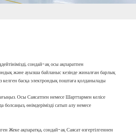
дейтінімізді, сондай-ақ осы ақпаратпен
рондық және ауызша байланыс кезінде жиналған барлық
ез келген басқа электрондық поштаға қолданылады.
ғыңыз. Осы Саясатпен немесе Шарттармен келісе
 болсаңыз, өнімдерімізді сатып алу немесе
елген Жеке ақпаратқа, сондай-ақ Саясат өзгертілгеннен