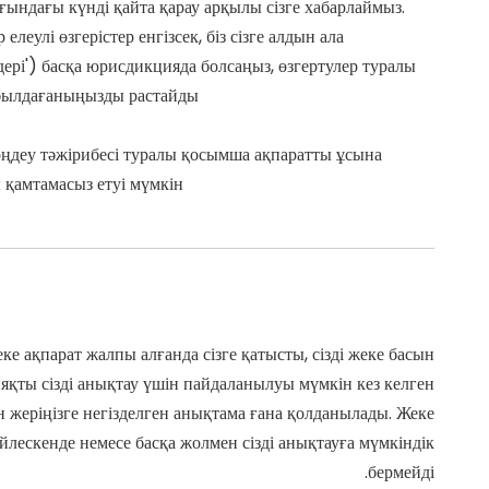
ғындағы күнді қайта қарау арқылы сізге хабарлаймыз.
улі өзгерістер енгізсек, біз сізге алдын ала
ері') басқа юрисдикцияда болсаңыз, өзгертулер туралы
абылдағаныңызды растайды.
ы өңдеу тәжірибесі туралы қосымша ақпаратты ұсына
қамтамасыз етуі мүмкін.
е ақпарат жалпы алғанда сізге қатысты, сізді жеке басын
яқты сізді анықтау үшін пайдаланылуы мүмкін кез келген
жеріңізге негізделген анықтама ғана қолданылады. Жеке
йлескенде немесе басқа жолмен сізді анықтауға мүмкіндік
бермейді.