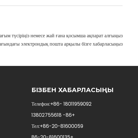
е, шағым түсіріңіз немесе жай ғана қосымша ақпарат алғыңыз
 жағындағы электрондық пошта арқылы бізге хабарласыңыз.
БІЗБЕН ХАБАРЛАСЫҢЫ
Телефон:+86- 18011959092
13802755618
+86-
Тел:+86-20-81600059
+86-20-81600135