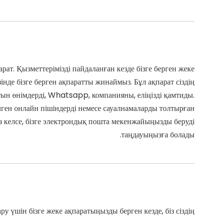
рат. Қызметтерімізді пайдаланған кезде бізге берген жеке
інде бізге берген ақпаратты жинаймыз. Бұл ақпарат сіздің
н өнімдерді, Whatsapp, компанияны, еліңізді қамтиды.
лген онлайн пішіндерді немесе сауалнамаларды толтырған
з келсе, бізге электрондық пошта мекенжайыңызды беруді
таңдауыңызға болады.
у үшін бізге жеке ақпаратыңызды берген кезде, біз сіздің