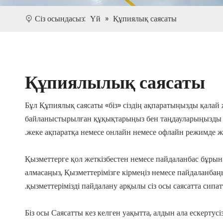
Сіз осындасыз:
Үй
»
Құпиялық саясаты
Құпиялылық саясаты
Бұл Құпиялық саясаты «біз» сіздің ақпаратыңызды қалай
байланыстырылған құқықтарыңыз бен таңдауларыңызды тү
жеке ақпаратқа немесе онлайн немесе офлайн режимде жи
Қызметтерге қол жеткізбестен немесе пайдаланбас бұр
алмасаңыз, Қызметтерімізге кірмеңіз немесе пайдаланбаң
қызметтерімізді пайдалану арқылы сіз осы саясатта сипа
Біз осы Саясатты кез келген уақытта, алдын ала ескертус