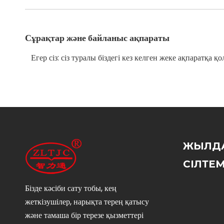
Сұрақтар және байланыс ақпараты
Егер сіз: сіз туралы біздегі кез келген жеке ақпаратқа 
ЖЫЛД
СІЛТЕ
Бізде кәсіби сату тобы, кең
жеткізушілер, нарықта терең қатысу
және тамаша бір терезе қызметтері