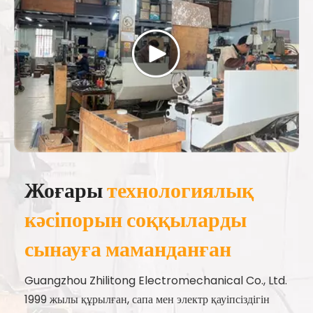
Жоғары
технологиялық
кәсіпорын соққыларды
сынауға маманданған
Guangzhou Zhilitong Electromechanical Co., Ltd.
1999 жылы құрылған, сапа мен электр қауіпсіздігін