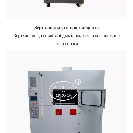
Зертханалық сынақ жабдығы
Зертханалық сынақ жабдықтары, +жақсы сапа және
жақсы баға