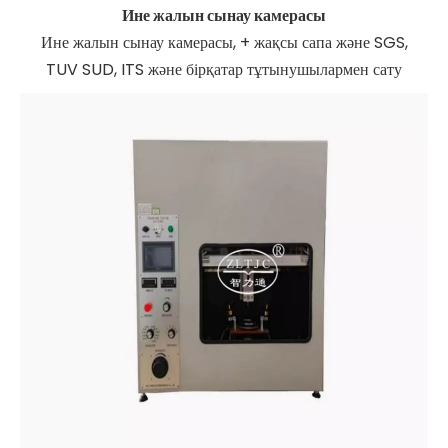
Ине жалын сынау камерасы
Ине жалын сынау камерасы, + жақсы сапа және SGS,
TUV SUD, ITS және бірқатар тұтынушылармен сату