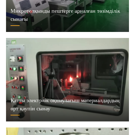
Микротолқынды пештерге арналған төзімділік
сынағы
Қатты электрлік оқшаулағыш материалдардың
өрт қаупін сынау