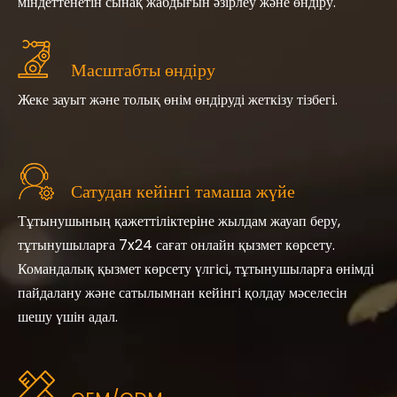
міндеттенетін сынақ жабдығын әзірлеу және өндіру.
Масштабты өндіру
Жеке зауыт және толық өнім өндіруді жеткізу тізбегі.
Сатудан кейінгі тамаша жүйе
Тұтынушының қажеттіліктеріне жылдам жауап беру,
тұтынушыларға 7x24 сағат онлайн қызмет көрсету.
Командалық қызмет көрсету үлгісі, тұтынушыларға өнімді
пайдалану және сатылымнан кейінгі қолдау мәселесін
шешу үшін адал.