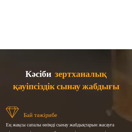
Кәсіби
зертханалық
қауіпсіздік сынау жабдығы
Бай тәжірибе
Ең жақсы сапалы өнімді сынау жабдықтарын жасауға