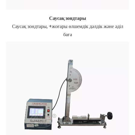
Саусақ зондтары
Саусақ зондтары, +жоғары өлшемдік дәлдік және әділ
баға