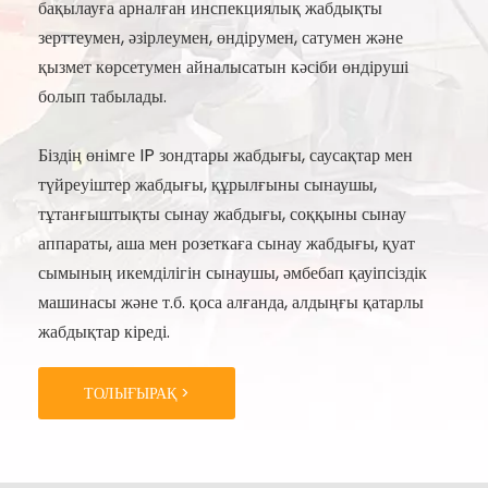
бақылауға арналған инспекциялық жабдықты
зерттеумен, әзірлеумен, өндірумен, сатумен және
қызмет көрсетумен айналысатын кәсіби өндіруші
болып табылады.
Біздің өнімге IP зондтары жабдығы, саусақтар мен
түйреуіштер жабдығы, құрылғыны сынаушы,
тұтанғыштықты сынау жабдығы, соққыны сынау
аппараты, аша мен розеткаға сынау жабдығы, қуат
сымының икемділігін сынаушы, әмбебап қауіпсіздік
машинасы және т.б. қоса алғанда, алдыңғы қатарлы
жабдықтар кіреді.
ТОЛЫҒЫРАҚ >