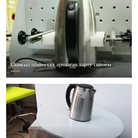
Сымсыз шәйнекке арналған тарту сынағы