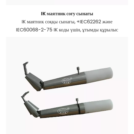
IK маятник соғу сынағы
IK маятник соққы сынағы, +IEC62262 және
IEC60068-2-75 IK коды үшін, ұтымды құрылыс