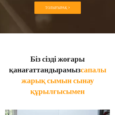
ТОЛЫҒЫРАҚ >
Біз сізді жоғары
қанағаттандырамыз
сапалы
жарық сымын сынау
құрылғысымен