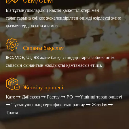
OEM/ODM
Біз тұтынушылардың нақты қажеттіліктері мен
талаптарына сәйкес жекелендірілген өнімді әзірлеуді және
қызметтерді ұсына аламыз.
Сапаны бақылау
IEC, VDE, UL, BS және басқа стандарттарға сәйкес өнім
сапасын сынайтын жабдықты қамтамасыз етіңіз.
Жеткізу процесі
Қате
Дәйексөз
Растау
PO
Үшінші тарап өлшеуі




Тұтынушының сертификатын растау
Жеткізу



Төлем