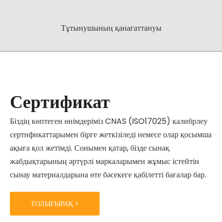
Тұтынушының қанағаттануы
Сертификат
Біздің көптеген өнімдеріміз CNAS (ISO17025) калибрлеу
сертификаттарымен бірге жеткізіледі немесе олар қосымша
ақыға қол жетімді. Сонымен қатар, бізде сынақ
жабдықтарының әртүрлі маркаларымен жұмыс істейтін
сынау материалдарына өте бәсекеге қабілетті бағалар бар.
ТОЛЫҒЫРАҚ >