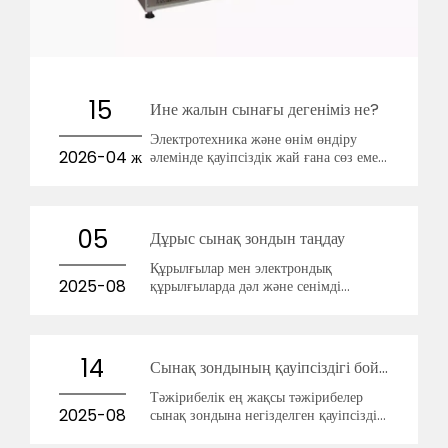
15
Ине жалын сынағы дегеніміз не?
Электротехника және өнім өндіру
2026-04 ж
әлемінде қауіпсіздік жай ғана сөз емес;
бұл заңды және этикалық мандат.
05
Дұрыс сынақ зондын таңдау
Құрылғылар мен электрондық
2025-08
құрылғыларда дәл және сенімді
қауіпсіздік сынауын қамтамасыз ету
үшін тиісті сынақ зондын таңдау өте
маңызды.
14
Сынақ зондының қауіпсіздігі бойынша үздік тәжірибелер
Тәжірибелік ең жақсы тәжірибелер
2025-08
сынақ зондына негізделген қауіпсіздік
сынақтарын сенімді, қайталанатын