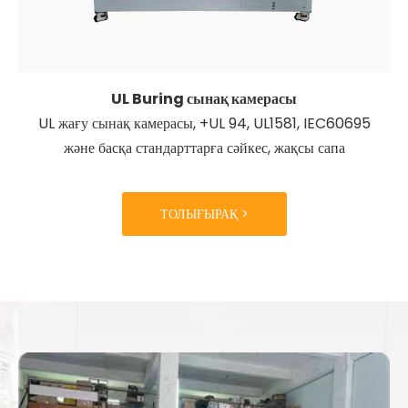
UL Buring сынақ камерасы
UL жағу сынақ камерасы, +UL 94, UL1581, IEC60695
және басқа стандарттарға сәйкес, жақсы сапа
ТОЛЫҒЫРАҚ >