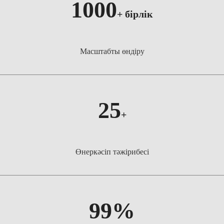
1000
+
бірлік
Масштабты өндіру
25
+
Өнеркәсіп тәжірибесі
99%