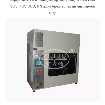
SGS, TUV SUD, ITS және бірқатар тұтынушылармен
сату