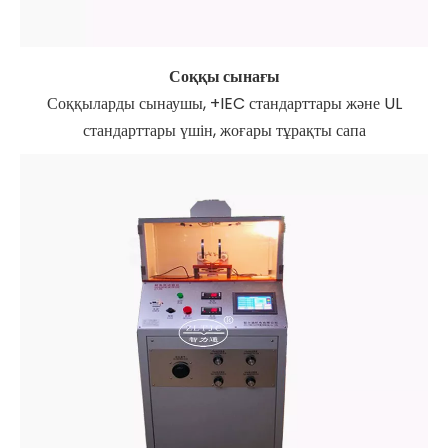
Соққы сынағы
Соққыларды сынаушы, +IEC стандарттары және UL
стандарттары үшін, жоғары тұрақты сапа