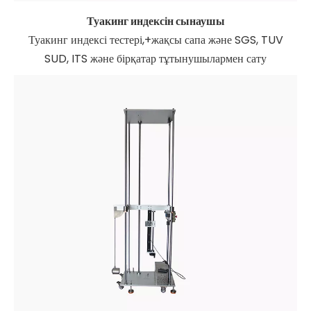
Туакинг индексін сынаушы
Туакинг индексі тестері,+жақсы сапа және SGS, TUV
SUD, ITS және бірқатар тұтынушылармен сату