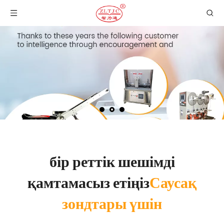
бір реттік шешімді
қамтамасыз етіңіз
Саусақ
зондтары үшін