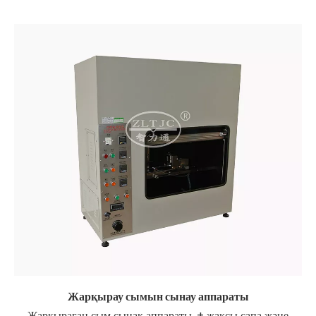
Жарқырау сымын сынау аппараты
Жарқыраған сым сынақ аппараты, + жақсы сапа және