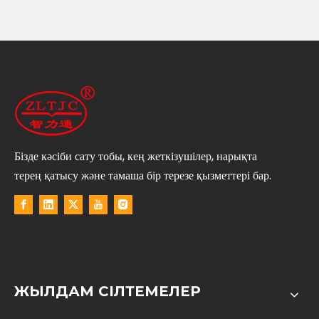
және сертификаттау зертханалары
қабылдаған жағдайда сақтайды.
Бізде кәсіби сату тобы, кең жеткізушілер, нарықта
терең қатысу және тамаша бір терезе қызметтері бар.
ЖЫЛДАМ СІЛТЕМЕЛЕР