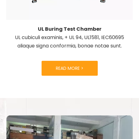
UL Buring Test Chamber
UL cubiculi examinis, + UL 94, UL1581, IEC60695
aliaque signa conformia, bonae notae sunt.
READ MORE >