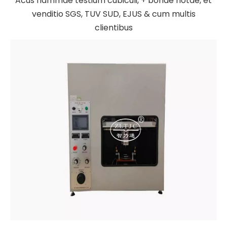
Acus flammae testium cubiculi, + bonae notae, et
venditio SGS, TUV SUD, EJUS & cum multis
clientibus