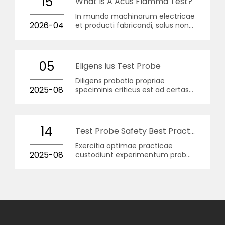
15
What Is A Acus Flamma Test?
In mundo machinarum electricae
2026-04
et producti fabricandi, salus non
solum buzzword; est mandatum
legale et ethicum.
05
Eligens Ius Test Probe
Diligens probatio propriae
2025-08
speciminis criticus est ad certas
et certas tutandas in adjumenta
et ad machinas electronicas
pervestigandas.
14
Test Probe Safety Best Practices
Exercitia optimae practicae
2025-08
custodiunt experimentum probe-
substructum salus probat certa,
iterabilis, et per certificationem
labs accepta.