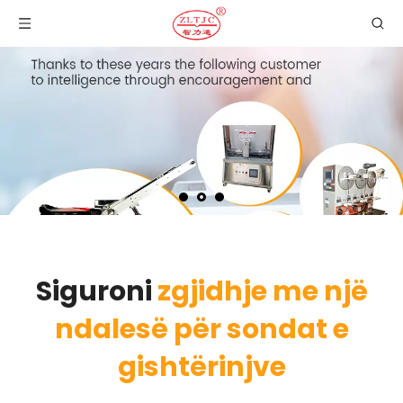
Siguroni
zgjidhje me një
ndalesë për sondat e
gishtërinjve