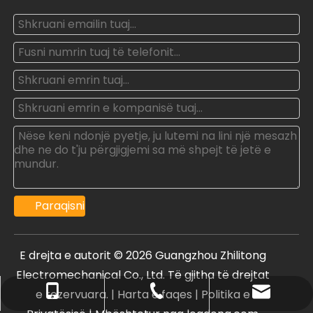
Paraqisni
E drejta e autorit ©
2026
Guangzhou Zhilitong
Electromechanical Co., Ltd. Të gjitha të drejtat
e rezervuara. |
Harta e faqes
|
Politika e
oxq@electricaltest.com .cn
+86- 18011959092
+86-20-81600135