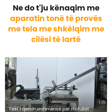
Ne do t'ju kënaqim me
aparatin tonë të provës
me tela me shkëlqim me
cilësi të lartë
Test i qëndrueshmërisë për rrotullat