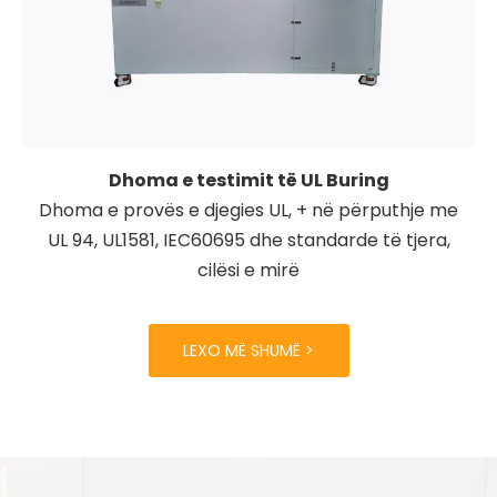
Dhoma e testimit të UL Buring
Dhoma e provës e djegies UL, + në përputhje me
UL 94, UL1581, IEC60695 dhe standarde të tjera,
cilësi e mirë
LEXO MË SHUMË >