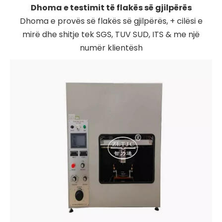
Dhoma e testimit të flakës së gjilpërës
Dhoma e provës së flakës së gjilpërës, + cilësi e
mirë dhe shitje tek SGS, TUV SUD, ITS & me një
numër klientësh