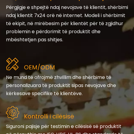
Përgjigje e shpejtë ndaj nevojave të klientit, shërbimi
ndaj klientit 7x24 orë në internet. Modeli i shërbimit
të ekipit, në mirëbesim për klientët për të zgjidhur
problemin e përdorimit të produktit dhe
mbështetjen pas shitjes.
OEM/ODM
Ne mund të ofrojmë zhvillim dhe shërbime të
personalizuara të produktit sipas nevojave dhe
kërkesave specifike të klientëve.
Kontrolli i cilësisë
Siguroni pajisje për testimin e cilësisë së produktit