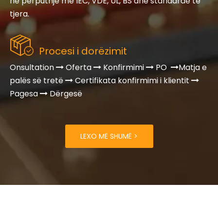
në përputhje me IEC, VDE, UL, BS dhe standarde të
tjera.
Procesi i dorëzimit
Onsultation
Oferta
Konfirmimi
PO
Matja e




palës së tretë
Certifikata konfirmimi i klientit


Pagesa
Dërgesë

LEXO MË SHUMË >