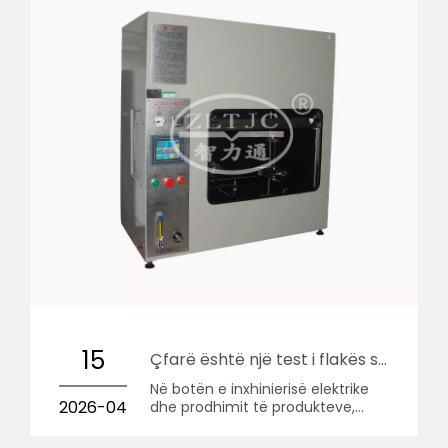
15
Çfarë është një test i flakës së gjilpërës?
Në botën e inxhinierisë elektrike
2026-04
dhe prodhimit të produkteve,
siguria nuk është vetëm një fjalë
kryesore; është një mandat ligjor