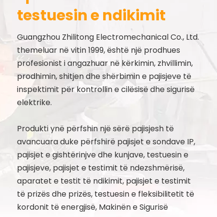
testuesin e ndikimit
Guangzhou Zhilitong Electromechanical Co., Ltd.
themeluar në vitin 1999, është një prodhues
profesionist i angazhuar në kërkimin, zhvillimin,
prodhimin, shitjen dhe shërbimin e pajisjeve të
inspektimit për kontrollin e cilësisë dhe sigurisë
elektrike.
Produkti ynë përfshin një sërë pajisjesh të
avancuara duke përfshirë pajisjet e sondave IP,
pajisjet e gishtërinjve dhe kunjave, testuesin e
pajisjeve, pajisjet e testimit të ndezshmërisë,
aparatet e testit të ndikimit, pajisjet e testimit
të prizës dhe prizës, testuesin e fleksibilitetit të
kordonit të energjisë, Makinën e Sigurisë