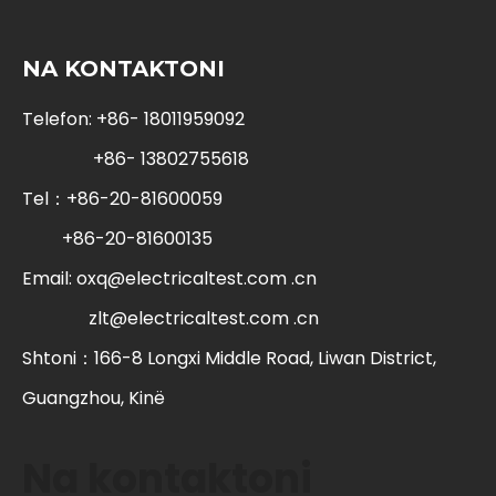
NA KONTAKTONI
Telefon: +86- 18011959092
+86- 13802755618
Tel：+86-20-81600059
+86-20-81600135
Email:
oxq@electricaltest.com .cn
zlt@electricaltest.com .cn
Shtoni：166-8 Longxi Middle Road, Liwan District,
Guangzhou, Kinë
Na kontaktoni