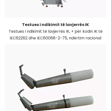
Testues i ndikimit të lavjerrës IK
Testues i ndikimit të lavjerrës IK, + për kodin IK të
IEC62262 dhe IEC60068-2-75, ndërtim racional