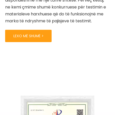
disponueshme me një tarifë shtesë. Përveç kësaj,
ne kemi çmime shumë konkurruese për testimin e
materialeve harxhuese që do të funksionojnë me
marka të ndryshme të pajisjeve të testimit.
LEXO MË SHUMË >