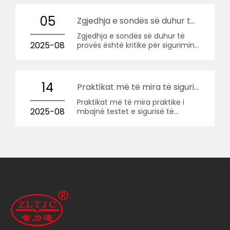
dhe etik.
05
Zgjedhja e sondës së duhur të provës
Zgjedhja e sondës së duhur të
2025-08
provës është kritike për sigurimin
e testimit të saktë dhe të
besueshëm të sigurisë në pajisje
dhe pajisje elektronike.
14
Praktikat më të mira të sigurisë së sondës së provës
Praktikat më të mira praktike i
2025-08
mbajnë testet e sigurisë të
bazuara në sonda testimi të
besueshme, të përsëritshme dhe
të pranuara nga laboratorët e
certifikimit.