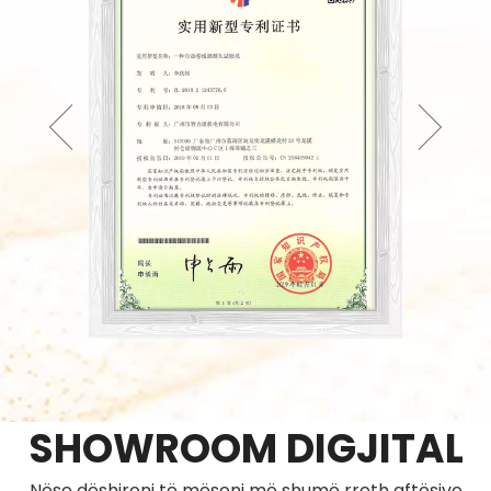
SHOWROOM DIGJITAL
Nëse dëshironi të mësoni më shumë rreth aftësive