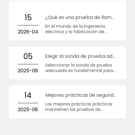
15
¿Qué es una prueba de llama con aguja?
En el mundo de la ingeniería
2026-04
eléctrica y la fabricación de
productos, la seguridad no es sólo
una palabra de moda; es un
mandato legal y ético.
05
Elegir la sonda de prueba adecuada
Seleccionar la sonda de prueba
2025-08
adecuada es fundamental para
garantizar pruebas de seguridad
precisas y confiables en
electrodomésticos y dispositivos
electrónicos.
14
Mejores prácticas de seguridad de las sondas de prueba
Las mejores prácticas prácticas
2025-08
mantienen las pruebas de
seguridad basadas en sondas de
prueba confiables, repetibles y
aceptadas por los laboratorios de
certificación.