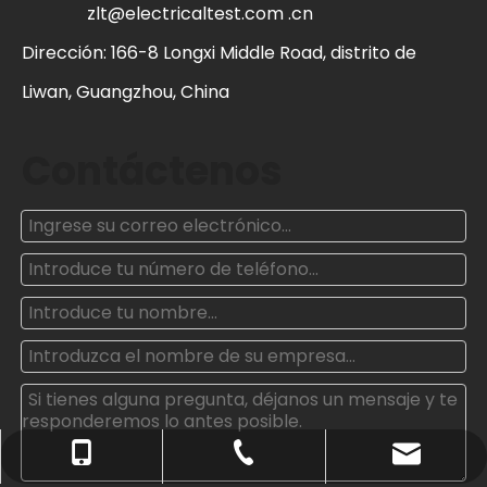
zlt@electricaltest.com .cn
Dirección: 166-8 Longxi Middle Road, distrito de
Liwan, Guangzhou, China
Contáctenos
oxq@electricaltest.com .cn
+86- 18011959092
+86-20-81600135