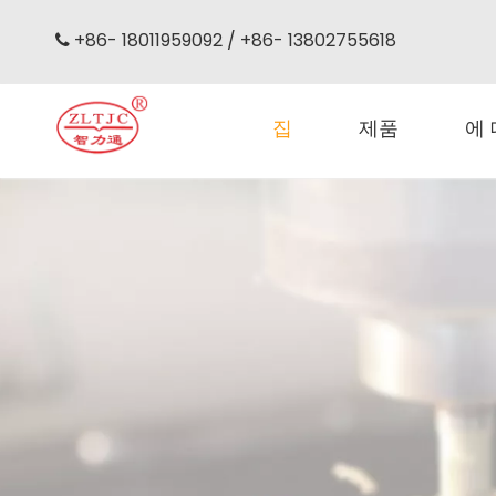
+86- 18011959092 / +86- 13802755618

집
제품
에
광섬유 케이