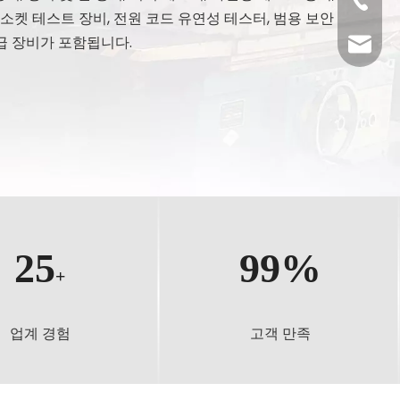
+86- 13
020-816
 소켓 테스트 장비, 전원 코드 유연성 테스터, 범용 보안
급 장비가 포함됩니다.
020-81
oxq@ele
zlt@ele
25
99%
+
업계 경험
고객 만족