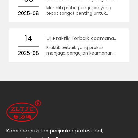
Memilih probe pengujian yang
2025-08
tepat sangat penting untuk
memastikan pengujian
keselamatan yang akurat dan
andal pada peralatan dan
perangkat elektronik.
14
Uji Praktik Terbaik Keamanan Probe
Praktik terbaik yang praktis
2025-08
menjaga pengujian keamanan
berbasis probe tetap andal, dapat
diulang, dan diterima oleh
laboratorium sertifikasi.
Kami memiliki tim penjualan profesional,