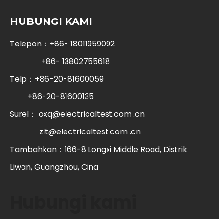
HUBUNGI KAMI
Telepon：+86- 18011959092
+86- 13802755618
Telp：+86-20-81600059
+86-20-81600135
Surel：
oxq@electricaltest.com .cn
zlt@electricaltest.com .cn
Tambahkan：166-8 Longxi Middle Road, Distrik
Liwan, Guangzhou, Cina
Hubungi kami