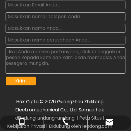
Kirim
Hak Cipta ©
2026
Guangzhou Zhilitong
Electromechanical Co., Ltd. Semua hak
dilindungi undang-undang. |
Peta Situs
|
oxq@electricaltest.com .cn
+86- 18011959092
+86-20-81600135
Kebijakan Privasi
| Didukung oleh
leadong.com