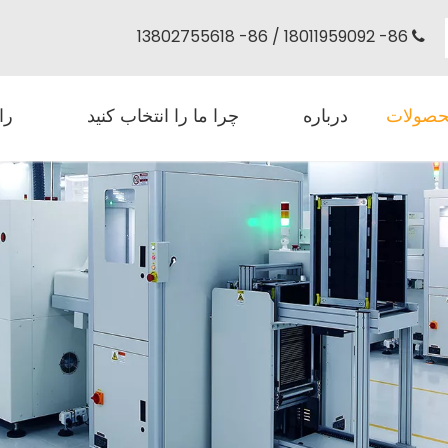
86- 18011959092 / 86- 13802755618

صولات
درباره
چرا ما را انتخاب کنید
را