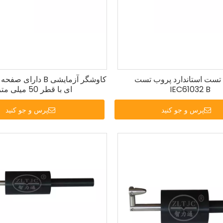
تست استاندارد پروب تست
کاوشگر آزمایشی B دارا
IEC61032 B
ای با قطر 50 میلی متر
پرس و جو کنید
پرس و جو کنید