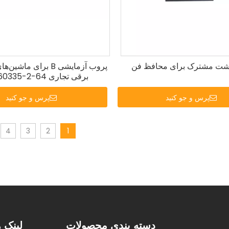
شت مشترک برای محافظ فن
پروب آزمایشی B برای ماش
برقی تجاری IEC 60335-2-64
پرس و جو کنید
پرس و جو کنید
4
3
2
1
دسته بندی محصولات
لینک 