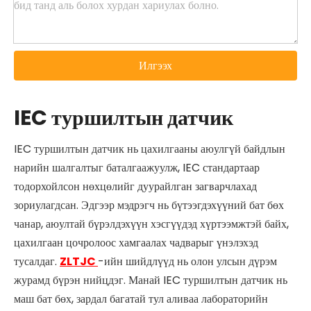
Илгээх
IEC туршилтын датчик
IEC туршилтын датчик нь цахилгааны аюулгүй байдлын
нарийн шалгалтыг баталгаажуулж, IEC стандартаар
тодорхойлсон нөхцөлийг дуурайлган загварчлахад
зориулагдсан. Эдгээр мэдрэгч нь бүтээгдэхүүний бат бөх
чанар, аюултай бүрэлдэхүүн хэсгүүдэд хүртээмжтэй байх,
цахилгаан цочролоос хамгаалах чадварыг үнэлэхэд
тусалдаг.
ZLTJC
-ийн шийдлүүд нь олон улсын дүрэм
журамд бүрэн нийцдэг. Манай IEC туршилтын датчик нь
маш бат бөх, зардал багатай тул аливаа лабораторийн