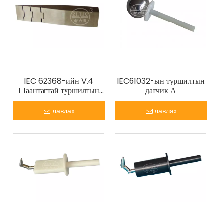
IEC 62368-ийн V.4
IEC61032-ын туршилтын
Шаантагтай туршилтын
датчик А
датчик
лавлах
лавлах