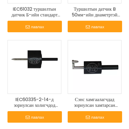
IEC61032 туршилтын
Туршилтын датчик B
датчик Б-ийн стандарт
50мм-ийн диаметртэй
туршилтын хуруу
дугуй зогсолттой нүүртэй
лавлах
лавлах
IEC60335-2-14-д
Сэнс хамгаалагчдад
зориулсан холигчдод
зориулсан хамтарсан
зориулсан хамтарсан
хурууны датчик
туршилтын хурууны
лавлах
лавлах
датчик