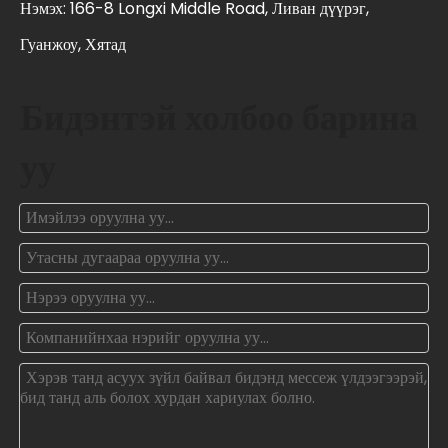
Нэмэх: 166-8 Longxi Middle Road, Ливан дүүрэг,
Гуанжоу, Хятад
Бидэнтэй холбоо барина
уу