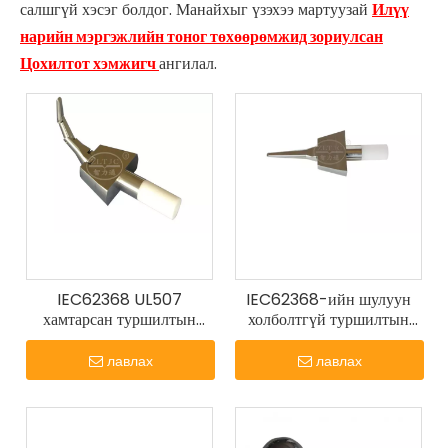
салшгүй хэсэг болдог. Манайхыг үзэхээ мартуузай
Илүү
нарийн мэргэжлийн тоног төхөөрөмжид зориулсан
Цохилтот хэмжигч
ангилал.
IEC62368 UL507
IEC62368-ийн шулуун
хамтарсан туршилтын
холболтгүй туршилтын
датчик
датчик V.1-ийн
туршилтын хурууны
лавлах
лавлах
мэдрэгч.