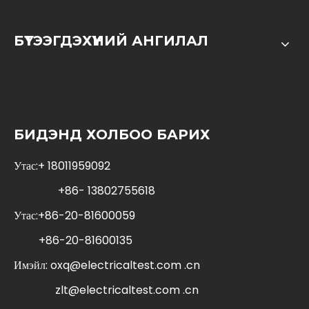
БҮТЭЭГДЭХҮҮНИЙ АНГИЛАЛ
БИДЭНД ХОЛБОО БАРИХ
Утас:+ 18011959092
+86- 13802755618
Утас:+86-20-81600059
+86-20-81600135
Имэйл:
oxq@electricaltest.com .cn
zlt@electricaltest.com .cn