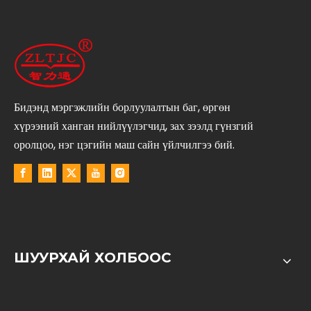
Бидэнд мэргэжлийн борлуулалтын баг, өргөн
хүрээний ханган нийлүүлэгчид, зах зээлд гүнзгий
оролцоо, нэг цэгийн маш сайн үйлчилгээ бий.
ШУУРХАЙ ХОЛБООС