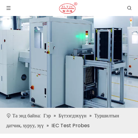
Та энд байна:
Гэр
»
Бүтээгдэхүүн
»
Туршилтын
датчик, хуруу, зүү
»
IEC Test Probes