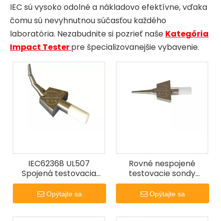
IEC sú vysoko odolné a nákladovo efektívne, vďaka
čomu sú nevyhnutnou súčasťou každého
laboratória. Nezabudnite si pozrieť naše
Kategória
Impact Tester
pre špecializovanejšie vybavenie.
IEC62368 UL507
Rovné nespojené
Spojená testovacia
testovacie sondy
sonda
IEC62368 obrázok V.1
Testovacie prstové
Opýtajte sa
Opýtajte sa
sondy.