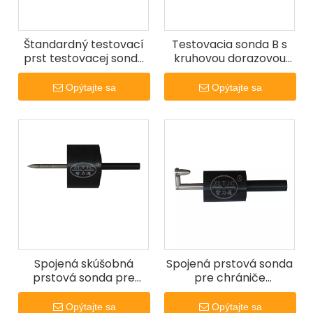
Štandardný testovací
Testovacia sonda B s
prst testovacej sondy
kruhovou dorazovou
IEC61032 B
plochou s priemerom
50 mm
Opýtajte sa
Opýtajte sa
Spojená skúšobná
Spojená prstová sonda
prstová sonda pre
pre chrániče
mixéry pre IEC60335-
ventilátorov
2-14
Opýtajte sa
Opýtajte sa