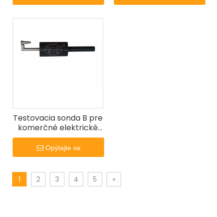
Testovacia sonda B pre
komerčné elektrické
kuchynské stroje podľa
IEC 60335-2-64
Opýtajte sa
1
2
3
4
5
»