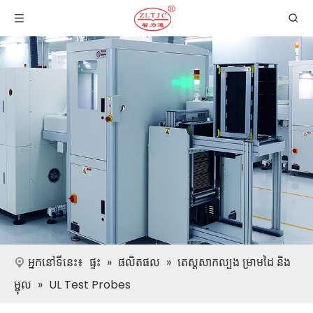
អ្នកនៅទីនេះ៖
ផ្ទះ
»
ផលិតផល
»
តេស្តសាកល្បង ម្រាមដៃ និង
ម្ជុល
»
UL Test Probes