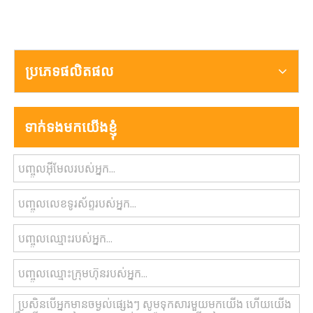
ប្រភេទផលិតផល
ទាក់ទងមកយើងខ្ញុំ