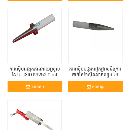
ការស៊ើបអង្កេតភាពងាយស្រួល
ការស៊ើបអង្កេតផ្នែកផ្លាស់ទីគ្រោះ
នៃ UL 1310 S3252 Test
ថ្នាក់នៃម៉ាស៊ីនសាកល្បង UL
Probe
1278
សាកសួរ
សាកសួរ