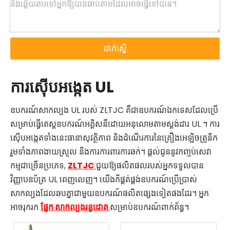
ដាក់ស្នើ
ការស៊ើបអង្កេត UL
ឧបករណ៍សាកល្បង UL របស់ ZLTJC គឺជាឧបករណ៍ឯកទេសដែលប្រើ
សម្រាប់ធ្វើតេស្តឧបករណ៍អគ្គិសនីដោយអនុលោមតាមស្តង់ដារ UL ។ ការ
ស៊ើបអង្កេតទាំងនេះធានាសុវត្ថិភាព និងដំណើរការនៃគ្រឿងអេឡិចត្រូនិក
រួមទាំងភាពងាយស្រួល និងការការពារការឆក់។ ផ្តល់ជូននូវកញ្ចប់សេវា
កម្មជាច្រើនប្រភេទ,
ZLTJC
ជួយឱ្យផលិតផលរបស់អ្នកទទួលបាន
វិញ្ញាបនប័ត្រ UL ពេញលេញ។ យើងក៏ផ្គត់ផ្គង់ឧបករណ៍ប្រើប្រាស់
សាកល្បងដែលឆបគ្នាជាមួយឧបករណ៍ផលិតផ្សេងទៀតផងដែរ។ អ្នក
អាចរុករក
ផ្នែក សាកល្បងរន្ធដោត
សម្រាប់ឧបករណ៍ពាក់ព័ន្ធ។