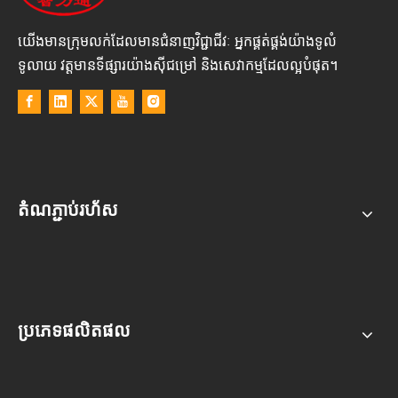
យើងមានក្រុមលក់ដែលមានជំនាញវិជ្ជាជីវៈ អ្នកផ្គត់ផ្គង់យ៉ាងទូលំ
ទូលាយ វត្តមានទីផ្សារយ៉ាងស៊ីជម្រៅ និងសេវាកម្មដែលល្អបំផុត។
តំណភ្ជាប់រហ័ស
ប្រភេទផលិតផល