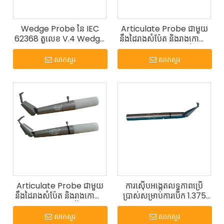
Wedge Probe នៃ IEC
Articulate Probe ជាមួយ
62368 តួលេខ V.4 Wedge
នឹងដៃរាងសំប៉ែត និងរាងកោណ
Test Probe
អាយុ 10.5-11.5 ឆ្នាំ
សាកសួរ
សាកសួរ
Articulate Probe ជាមួយ
ការស៊ើបអង្កេតលទ្ធភាពប្រើ
នឹងដៃរាងសំប៉ែត និងរាងកោណ
ប្រាស់សម្រាប់ការបើក 1.375
អាយុ 3.5-4.5 ឆ្នាំនៃ UL
នៅក្នុង UL 1017
60335-2-24
សាកសួរ
សាកសួរ