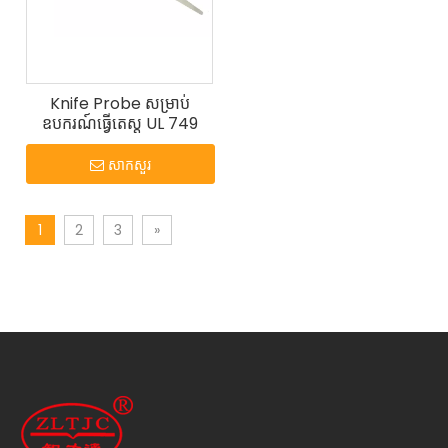
Knife Probe សម្រាប់
ឧបករណ៍ធ្វើតេស្ត UL 749
សាកសួរ
1
2
3
»