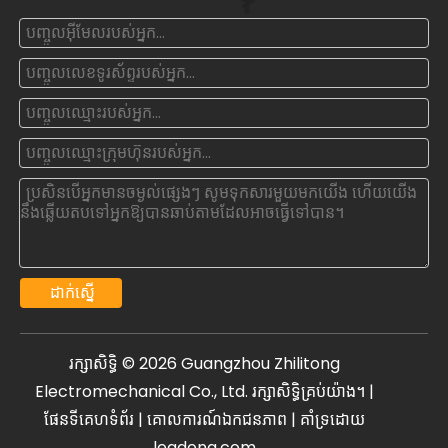
ដាក់ស្នើ
រក្សាសិទ្ធិ ©
2026
Guangzhou Zhilitong
Electromechanical Co., Ltd. រក្សាសិទ្ធិគ្រប់យ៉ាង។ |
ផែនទីគេហទំព័រ
|
គោលការណ៍ឯកជនភាព
| គាំទ្រដោយ
leadong.com