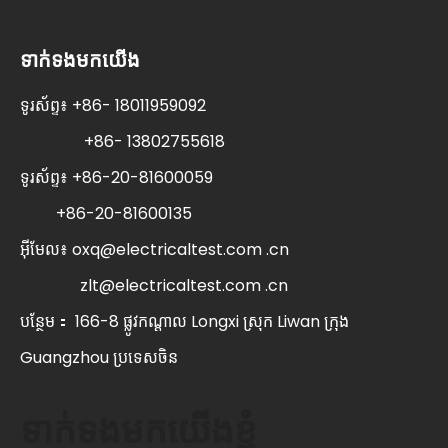
ទាក់ទងមកយើង
ទូរស័ព្ទ៖ +86- 18011959092
+86- 13802755618
ទូរស័ព្ទ៖ +86-20-81600059
+86-20-81600135
អ៊ីមែល៖
oxq@electricaltest.com .cn
zlt@electricaltest.com .cn
បន្ថែម： 166-8 ផ្លូវកណ្តាល Longxi ស្រុក Liwan ក្រុង
Guangzhou ប្រទេសចិន
ទាក់ទងមកយើងខ្ញុំ