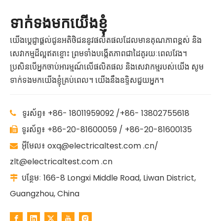
ទាក់ទងមកយើងខ្ញុំ
យើងប្តេជ្ញាផ្តល់ជូនអតិថិជននូវផលិតផលដែលមានគុណភាពខ្ពស់ និង
សេវាកម្មដ៏ល្អឥតខ្ចោះ ព្រមទាំងបង្កើតភាពជាដៃគូរយៈពេលវែង។
ប្រសិនបើអ្នកចាប់អារម្មណ៍លើផលិតផល និងសេវាកម្មរបស់យើង សូម
ទាក់ទងមកយើងខ្ញុំគ្រប់ពេល។ យើងនឹងឧទ្ទិសជួយអ្នក។
ទូរស័ព្ទ៖ +86- 18011959092 /+86- 13802755618

ទូរស័ព្ទ៖ +86-20-81600059 / +86-20-81600135

អ៊ីមែល៖
oxq@electricaltest.com .cn
/

zlt@electricaltest.com .cn
បន្ថែមៈ 166-8 Longxi Middle Road, Liwan District,

Guangzhou, China