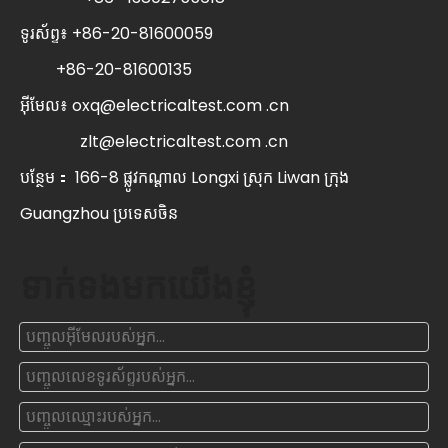
ទូរស័ព្ទ៖ +86-20-81600059
+86-20-81600135
អ៊ីមែល៖
oxq@electricaltest.com .cn
zlt@electricaltest.com .cn
បន្ថែម： 166-8 ផ្លូវកណ្តាល Longxi ស្រុក Liwan ក្រុង
Guangzhou ប្រទេសចិន
ទាក់ទងមកយើងខ្ញុំ