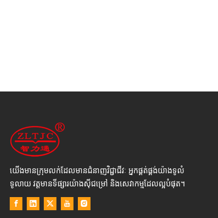
យើងមានក្រុមលក់ដែលមានជំនាញវិជ្ជាជីវៈ អ្នកផ្គត់ផ្គង់យ៉ាងទូលំ
ទូលាយ វត្តមានទីផ្សារយ៉ាងស៊ីជម្រៅ និងសេវាកម្មដែលល្អបំផុត។