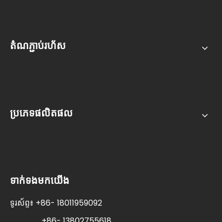
តំណភ្ជាប់រហ័ស
ប្រភេទផលិតផល
ទាក់ទងមកយើង
ទូរស័ព្ទ៖ +86- 18011959092
+86- 13802755618