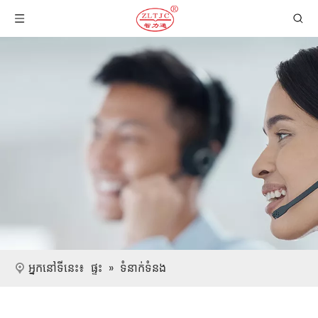
អ្នកនៅទីនេះ៖
ផ្ទះ
»
ទំនាក់ទំនង