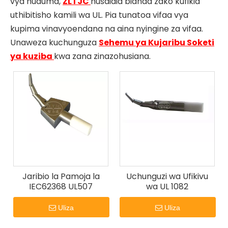
vya huduma,
ZLTJC
husaidia bidhaa zako kufikia
uthibitisho kamili wa UL. Pia tunatoa vifaa vya
kupima vinavyoendana na aina nyingine za vifaa.
Unaweza kuchunguza
Sehemu ya Kujaribu Soketi
ya kuziba
kwa zana zinazohusiana.
Jaribio la Pamoja la
Uchunguzi wa Ufikivu
IEC62368 UL507
wa UL 1082
Uliza
Uliza