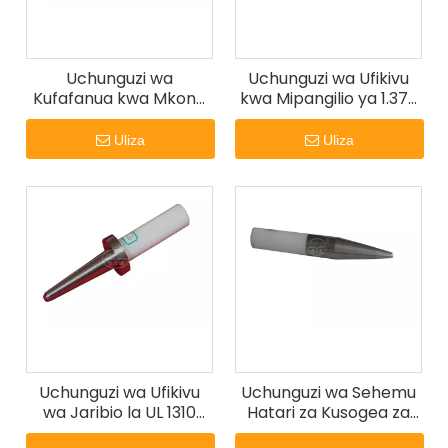
Uchunguzi wa
Uchunguzi wa Ufikivu
Kufafanua kwa Mkono
kwa Mipangilio ya 1.375
wenye Umbo la Gorofa
kati ya UL 1017
na Koni Miaka 3.5-4.5
Uliza
Uliza
ya UL 60335-2-24
Uchunguzi wa Ufikivu
Uchunguzi wa Sehemu
wa Jaribio la UL 1310
Hatari za Kusogea za
S3252
Mashine ya Kujaribu ya