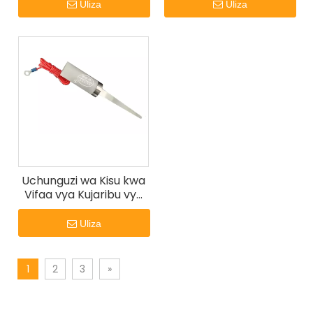
UL 1278
Uliza
Uliza
Uchunguzi wa Kisu kwa
Vifaa vya Kujaribu vya
UL 749
Uliza
1
2
3
»