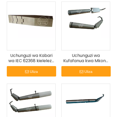
Uchunguzi wa Kabari
Uchunguzi wa
wa IEC 62368 kielelezo
Kufafanua kwa Mkono
cha V.4 Wedge Test
wenye Umbo la Gorofa
Probe
na Koni Miaka 10.5-11.5
Uliza
Uliza