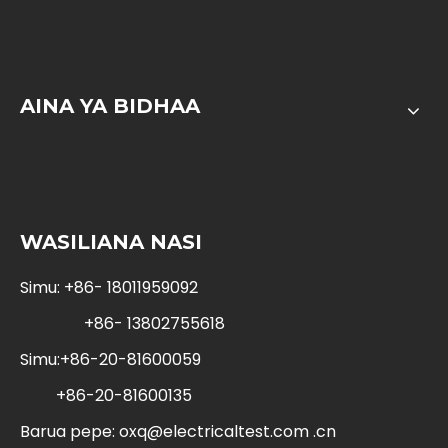
AINA YA BIDHAA
WASILIANA NASI
Simu: +86- 18011959092
+86- 13802755618
Simu:+86-20-81600059
+86-20-81600135
Barua pepe:
oxq@electricaltest.com .cn