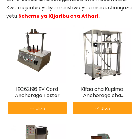
Kwa majaribio yaliyoimarishwa ya uimara, chunguza
yetu
Sehemu ya Kijaribu cha Athari
.
IEC62196 EV Cord
Kifaa cha Kupima
Anchorage Tester
Anchorage cha
Upande wa B wa
Kukusanya Kebo
Uliza
Uliza