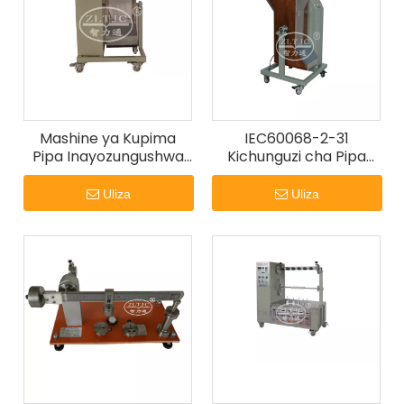
Mashine ya Kupima
IEC60068-2-31
Pipa Inayozungushwa
Kichunguzi cha Pipa
Bila Malipo ya Kifaa cha
cha Kuanguka
Kupima cha IEC 60068-
Uliza
Uliza
2-31