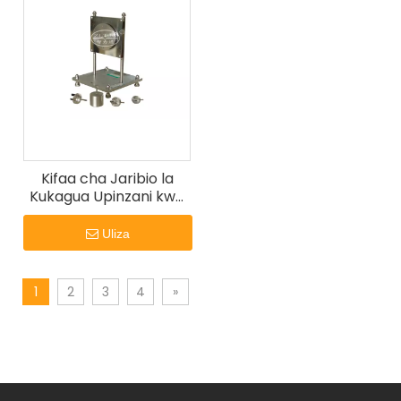
Kifaa cha Jaribio la
Kukagua Upinzani kwa
Mkazo wa IEC 60884
Uliza
1
2
3
4
»