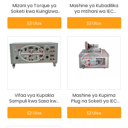
Mizani ya Torque ya
Mashine ya Kubadilika
Soketi kwa Kuingizwa
ya mtihani wa IEC
kwenye Mashine ya
60884 Flexing Test
Kujaribu ya Soketi-
Equipment
Uliza
Uliza
msingi
Vifaa vya Kupakia
Mashine ya Kupima
Sampuli kwa Sasa kwa
Plug na Soketi ya IEC
IEC 60884 Kifungu cha
60884
23,4 Kifaa cha Kujaribu
Uliza
Uliza