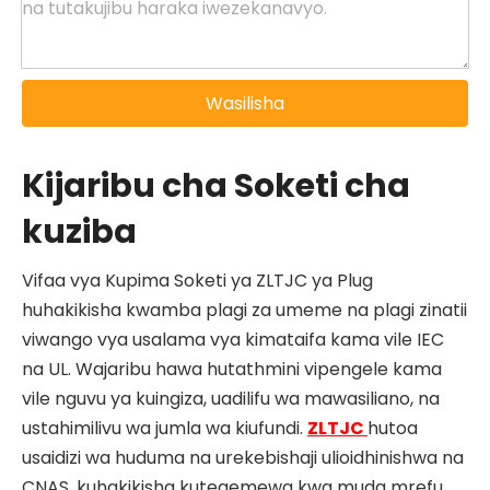
Wasilisha
Kijaribu cha Soketi cha
kuziba
Vifaa vya Kupima Soketi ya ZLTJC ya Plug
huhakikisha kwamba plagi za umeme na plagi zinatii
viwango vya usalama vya kimataifa kama vile IEC
na UL. Wajaribu hawa hutathmini vipengele kama
vile nguvu ya kuingiza, uadilifu wa mawasiliano, na
ustahimilivu wa jumla wa kiufundi.
ZLTJC
hutoa
usaidizi wa huduma na urekebishaji ulioidhinishwa na
CNAS, kuhakikisha kutegemewa kwa muda mrefu.