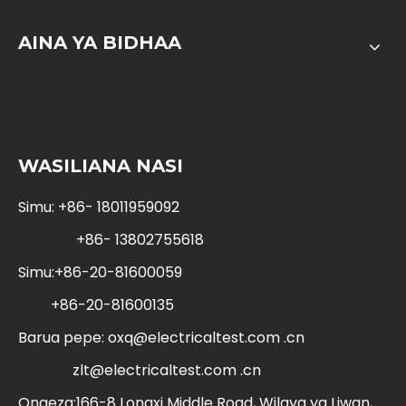
AINA YA BIDHAA
WASILIANA NASI
Simu: +86- 18011959092
+86- 13802755618
Simu:+86-20-81600059
+86-20-81600135
Barua pepe:
oxq@electricaltest.com .cn
zlt@electricaltest.com .cn
Ongeza:166-8 Longxi Middle Road, Wilaya ya Liwan,